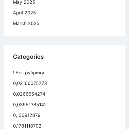
May 2025
April 2025
March 2025
Categories
! Без рубрики
0,02106075773
0,0266554274
0,03961385142
0,130912879
0,1781118702