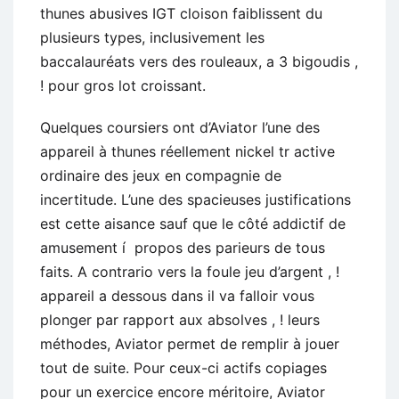
thunes abusives IGT cloison faiblissent du
plusieurs types, inclusivement les
baccalauréats vers des rouleaux, a 3 bigoudis ,
! pour gros lot croissant.
Quelques coursiers ont d’Aviator l’une des
appareil à thunes réellement nickel tr active
ordinaire des jeux en compagnie de
incertitude. L’une des spacieuses justifications
est cette aisance sauf que le côté addictif de
amusement í propos des parieurs de tous
faits. A contrario vers la foule jeu d’argent , !
appareil a dessous dans il va falloir vous
plonger par rapport aux absolves , ! leurs
méthodes, Aviator permet de remplir à jouer
tout de suite. Pour ceux-ci actifs copiages
pour un exercice encore méritoire, Aviator