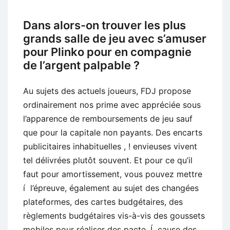
Dans alors-on trouver les plus
grands salle de jeu avec s’amuser
pour Plinko pour en compagnie
de l’argent palpable ?
Au sujets des actuels joueurs, FDJ propose
ordinairement nos prime avec appréciée sous
l’apparence de remboursements de jeu sauf
que pour la capitale non payants. Des encarts
publicitaires inhabituelles , ! envieuses vivent
tel délivrées plutôt souvent. Et pour ce qu’il
faut pour amortissement, vous pouvez mettre
í l’épreuve, également au sujet des changées
plateformes, des cartes budgétaires, des
règlements budgétaires vis-à-vis des goussets
mobiles pour réaliser des pacte. Í cause des