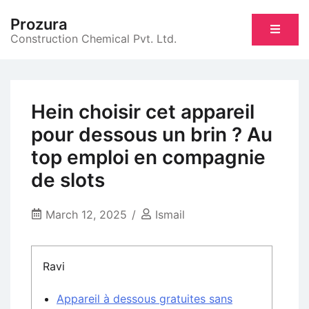
Skip
Prozura
to
Construction Chemical Pvt. Ltd.
content
Hein choisir cet appareil
pour dessous un brin ? Au
top emploi en compagnie
de slots
March 12, 2025
Ismail
Ravi
Appareil à dessous gratuites sans