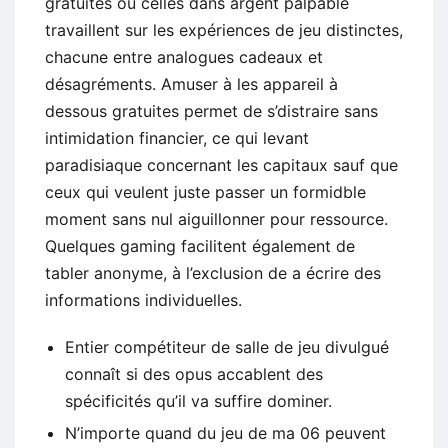
gratuites ou celles dans argent palpable
travaillent sur les expériences de jeu distinctes,
chacune entre analogues cadeaux et
désagréments. Amuser à les appareil à
dessous gratuites permet de s’distraire sans
intimidation financier, ce qui levant
paradisiaque concernant les capitaux sauf que
ceux qui veulent juste passer un formidble
moment sans nul aiguillonner pour ressource.
Quelques gaming facilitent également de
tabler anonyme, à l’exclusion de a écrire des
informations individuelles.
Entier compétiteur de salle de jeu divulgué
connaît si des opus accablent des
spécificités qu’il va suffire dominer.
N’importe quand du jeu de ma 06 peuvent