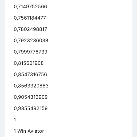
0,7149752566
0,7561184477
0,7802498817
0,7923236038
0,7999776739
0,815601908
0,8547316756
0,8563320883
0,9054313909
0,9355492159
1
1 Win Aviator