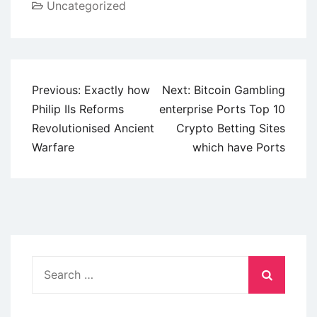
Uncategorized
Post
Previous:
Exactly how
Next:
Bitcoin Gambling
navigation
Philip IIs Reforms
enterprise Ports Top 10
Revolutionised Ancient
Crypto Betting Sites
Warfare
which have Ports
Search
for: