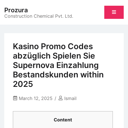
Skip
Prozura
to
Construction Chemical Pvt. Ltd.
content
Kasino Promo Codes
abzüglich Spielen Sie
Supernova Einzahlung
Bestandskunden within
2025
March 12, 2025
Ismail
Content