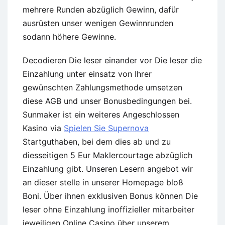
mehrere Runden abzüglich Gewinn, dafür
ausrüsten unser wenigen Gewinnrunden
sodann höhere Gewinne.
Decodieren Die leser einander vor Die leser die
Einzahlung unter einsatz von Ihrer
gewünschten Zahlungsmethode umsetzen
diese AGB und unser Bonusbedingungen bei.
Sunmaker ist ein weiteres Angeschlossen
Kasino via
Spielen Sie Supernova
Startguthaben, bei dem dies ab und zu
diesseitigen 5 Eur Maklercourtage abzüglich
Einzahlung gibt. Unseren Lesern angebot wir
an dieser stelle in unserer Homepage bloß
Boni. Über ihnen exklusiven Bonus können Die
leser ohne Einzahlung inoffizieller mitarbeiter
jeweiligen Online Casino über unserem