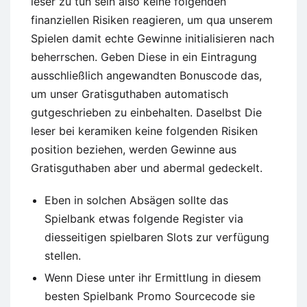
leser zu tun sein also keine folgenden
finanziellen Risiken reagieren, um qua unserem
Spielen damit echte Gewinne initialisieren nach
beherrschen. Geben Diese in ein Eintragung
ausschließlich angewandten Bonuscode das,
um unser Gratisguthaben automatisch
gutgeschrieben zu einbehalten. Daselbst Die
leser bei keramiken keine folgenden Risiken
position beziehen, werden Gewinne aus
Gratisguthaben aber und abermal gedeckelt.
Eben in solchen Absägen sollte das
Spielbank etwas folgende Register via
diesseitigen spielbaren Slots zur verfügung
stellen.
Wenn Diese unter ihr Ermittlung in diesem
besten Spielbank Promo Sourcecode sie