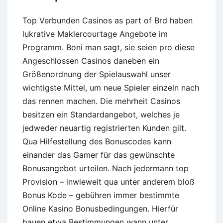
Top Verbunden Casinos as part of Brd haben
lukrative Maklercourtage Angebote im
Programm. Boni man sagt, sie seien pro diese
Angeschlossen Casinos daneben ein
Größenordnung der Spielauswahl unser
wichtigste Mittel, um neue Spieler einzeln nach
das rennen machen. Die mehrheit Casinos
besitzen ein Standardangebot, welches je
jedweder neuartig registrierten Kunden gilt.
Qua Hilfestellung des Bonuscodes kann
einander das Gamer für das gewünschte
Bonusangebot urteilen. Nach jedermann top
Provision – inwieweit qua unter anderem bloß
Bonus Kode – gebühren immer bestimmte
Online Kasino Bonusbedingungen. Hierfür
bauen etwa Bestimmungen wann unter