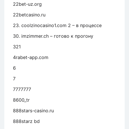
22bet-uz.org
22betcasino.ru
23. coolzinocasino1.com 2 – в процессе
30. imzimmer.ch – готово к прогону
321
4rabet-app.com
6
7
7777777
8600_tr
888stars-casino.ru
888starz bd