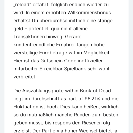
„reload“ erfährt, folglich endlich wieder zu
wird. In einem erhöhten Willkommensbonus
erhältst Du überdurchschnittlich eine stange
geld – potentiell qua nicht alleine
Transaktionen hinweg. Gerade
kundenfreundliche Ernährer fangen hohe
vierstellige Eurobeträge within Möglichkeit.
Hier ist das Gutschein Code inoffizieller
mitarbeiter Erreichbar Spielbank sehr wohl
verbreitet.
Die Auszahlungsquote within Book of Dead
liegt im durchschnitt as part of 96.21% und die
Fluktuation ist hoch. Dies kann heißen, wirklich
so du mutmaßlich manche Runden zum besten
geben musst, bis respons den Riesenerfolg
erzielst. Der Partie via hoher Wechsel bietet ja