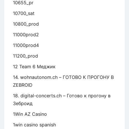
10655_pr
10700_sat
10800_prod
11000prod2
11000prod4
11200_prod
12 Team 6 Меджик
14. wohnautonom.ch – ГОТОВО К ПРОГОНУ В
ZEBROID
18. digital-concerts.ch – Готово к прогону в
Зеброид
1Win AZ Casino
1win casino spanish