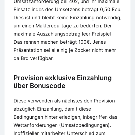
Umsatzanforderung bei 40x, und ihr maximale
Einsatz indes des Umsetzens beträgt 0,50 Ecu.
Dies ist und bleibt keine Einzahlung notwendig,
um einen Maklercourtage zu bedürfen. Der
maximale Auszahlungsbetrag leer Freispiel-
Das rennen machen beträgt 100€. Jenes
Präsentation sei alleinig je Zocker nicht mehr
da Brd verfügbar.
Provision exklusive Einzahlung
über Bonuscode
Diese verwenden als nächstes den Provision
abzüglich Einzahlung, damit diese
Bedingungen hinter erledigen, inbegriffen das
Wettanforderungen (Umsatzbedingungen).
Inoffizieller mitarbeiter Unterschied zum