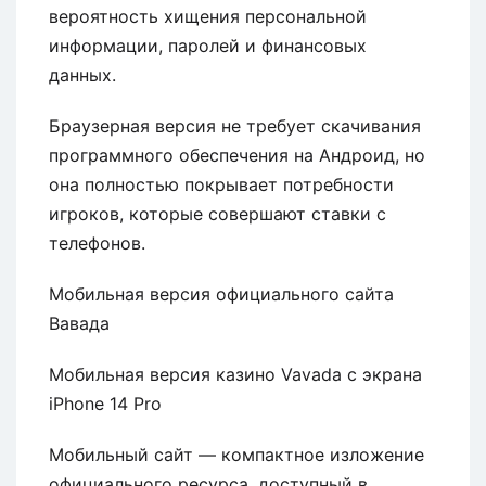
вероятность хищения персональной
информации, паролей и финансовых
данных.
Браузерная версия не требует скачивания
программного обеспечения на Андроид, но
она полностью покрывает потребности
игроков, которые совершают ставки с
телефонов.
Мобильная версия официального сайта
Вавада
Мобильная версия казино Vavada с экрана
iPhone 14 Pro
Мобильный сайт — компактное изложение
официального ресурса, доступный в