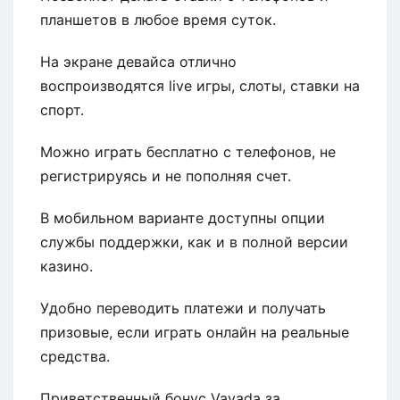
планшетов в любое время суток.
На экране девайса отлично
воспроизводятся live игры, слоты, ставки на
спорт.
Можно играть бесплатно с телефонов, не
регистрируясь и не пополняя счет.
В мобильном варианте доступны опции
службы поддержки, как и в полной версии
казино.
Удобно переводить платежи и получать
призовые, если играть онлайн на реальные
средства.
Приветственный бонус Vavada за