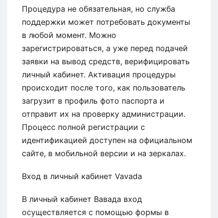
Процедура не обязательная, но служба
поддержки может потребовать документы
в любой момент. Можно
зарегистрироваться, а уже перед подачей
заявки на вывод средств, верифицировать
личный кабинет. Активация процедуры
происходит после того, как пользователь
загрузит в профиль фото паспорта и
отправит их на проверку администрации.
Процесс полной регистрации с
идентификацией доступен на официальном
сайте, в мобильной версии и на зеркалах.
Вход в личный кабинет Vavada
В личный кабинет Вавада вход
осуществляется с помощью формы в