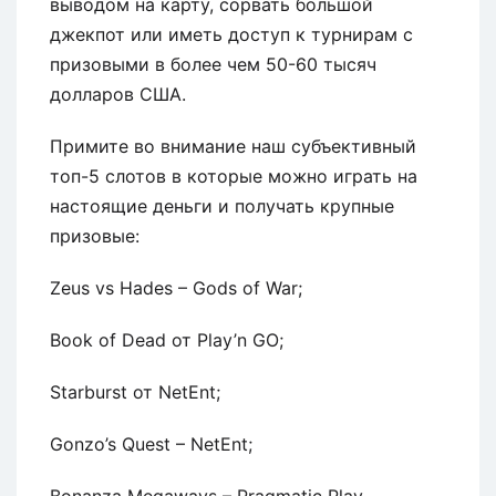
выводом на карту, сорвать большой
джекпот или иметь доступ к турнирам с
призовыми в более чем 50-60 тысяч
долларов США.
Примите во внимание наш субъективный
топ-5 слотов в которые можно играть на
настоящие деньги и получать крупные
призовые:
Zeus vs Hades – Gods of War;
Book of Dead от Play’n GO;
Starburst от NetEnt;
Gonzo’s Quest – NetEnt;