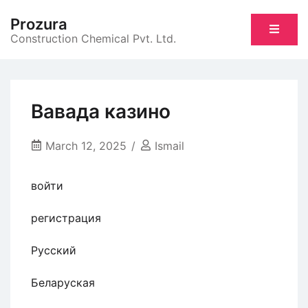
Skip
Prozura
to
Construction Chemical Pvt. Ltd.
content
Вавада казино
March 12, 2025
Ismail
войти
регистрация
Русский
Беларуская