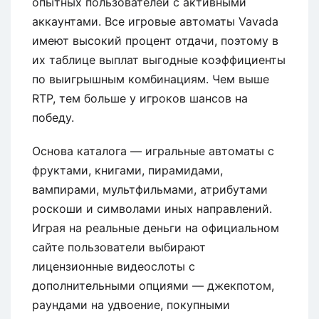
опытных пользователей с активными
аккаунтами. Все игровые автоматы Vavada
имеют высокий процент отдачи, поэтому в
их таблице выплат выгодные коэффициенты
по выигрышным комбинациям. Чем выше
RTP, тем больше у игроков шансов на
победу.
Основа каталога — игральные автоматы с
фруктами, книгами, пирамидами,
вампирами, мультфильмами, атрибутами
роскоши и символами иных направлений.
Играя на реальные деньги на официальном
сайте пользователи выбирают
лицензионные видеослоты с
дополнительными опциями — джекпотом,
раундами на удвоение, покупными