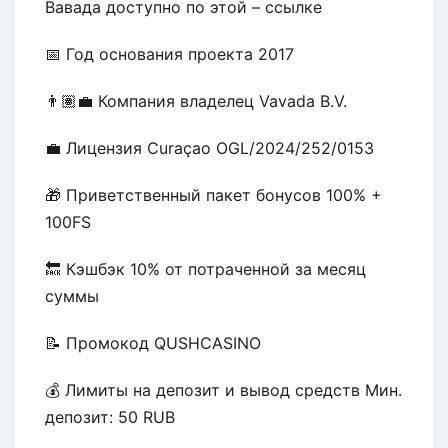
Вавада доступно по этой – ссылке
📅 Год основания проекта 2017
👨🏽‍💼 Компания владелец Vavada B.V.
💼 Лицензия Curaçao OGL/2024/252/0153
🎁 Приветственный пакет бонусов 100% +
100FS
🔙 Кэшбэк 10% от потраченной за месяц
суммы
📝 Промокод QUSHCASINO
💰 Лимиты на депозит и вывод средств Мин.
депозит: 50 RUB