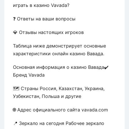
играть в казино Vavada?
❓ Ответы на ваши вопросы
💎 Отзывы настоящих игроков
Таблица ниже демонстрирует основные
характеристики онлайн казино Вавада.
Основная информация о казино Вавада✔️
Бренд Vavada
🗺️ Страны Россия, Казахстан, Украина,
Узбекистан, Польша и другие
🌐 Адрес официального сайта vavada.com
📍 Зеркало на сегодня Рабочее зеркало