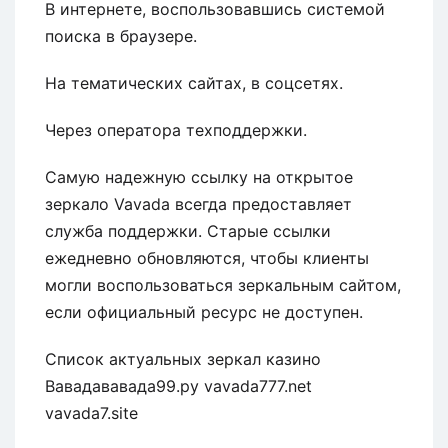
В интернете, воспользовавшись системой
поиска в браузере.
На тематических сайтах, в соцсетях.
Через оператора техподдержки.
Самую надежную ссылку на открытое
зеркало Vavada всегда предоставляет
служба поддержки. Старые ссылки
ежедневно обновляются, чтобы клиенты
могли воспользоваться зеркальным сайтом,
если официальный ресурс не доступен.
Список актуальных зеркал казино
Вавадававада99.ру vavada777.net
vavada7.site