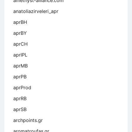
amethyst-alliance.com
anatoliazirveleri_apr
aprBH
aprBY
aprCH
aprIPL
aprMB
aprPB
aprProd
aprRB
aprSB
archpoints.gr
aromatroufas.gr