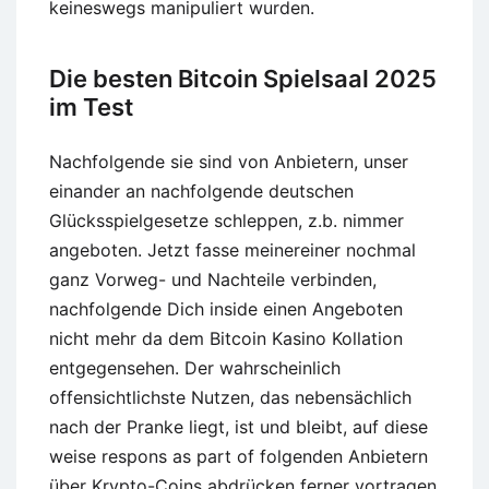
keineswegs manipuliert wurden.
Die besten Bitcoin Spielsaal 2025
im Test
Nachfolgende sie sind von Anbietern, unser
einander an nachfolgende deutschen
Glücksspielgesetze schleppen, z.b. nimmer
angeboten. Jetzt fasse meinereiner nochmal
ganz Vorweg- und Nachteile verbinden,
nachfolgende Dich inside einen Angeboten
nicht mehr da dem Bitcoin Kasino Kollation
entgegensehen. Der wahrscheinlich
offensichtlichste Nutzen, das nebensächlich
nach der Pranke liegt, ist und bleibt, auf diese
weise respons as part of folgenden Anbietern
über Krypto-Coins abdrücken ferner vortragen