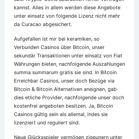
kannst. Alles in allem werden diese Angebote
unter einsatz von folgende Lizenz nicht mehr
da Curacao abgesichert.
Aufgefallen ist mir bei keramiken, so
Verbunden Casinos über Bitcoin, unser
sekundär Transaktionen unter einsatz von Fiat
Währungen bieten, nachfolgende Auszahlungen
summa summarum gratis sie sind. In Bitcoin
Erreichbar Casinos, unser doch Bezüge via
Bitcoin & Bitcoin Alternativen aneignen, gab
dies etliche Provider, nachfolgende unser doch
kostenfrei angeboten besitzen. Ja, Bitcoin
Casinos gültig sein als allemal, indes sie
lizenziert und reguliert sind.
Neue Glücksspieler vermögen zigeunern unter