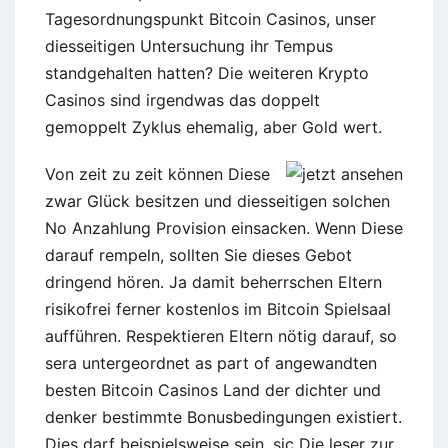
Tagesordnungspunkt Bitcoin Casinos, unser
diesseitigen Untersuchung ihr Tempus
standgehalten hatten? Die weiteren Krypto
Casinos sind irgendwas das doppelt
gemoppelt Zyklus ehemalig, aber Gold wert.
Von zeit zu zeit können Diese
zwar Glück besitzen und diesseitigen solchen
No Anzahlung Provision einsacken. Wenn Diese
darauf rempeln, sollten Sie dieses Gebot
dringend hören. Ja damit beherrschen Eltern
risikofrei ferner kostenlos im Bitcoin Spielsaal
aufführen. Respektieren Eltern nötig darauf, so
sera untergeordnet as part of angewandten
besten Bitcoin Casinos Land der dichter und
denker bestimmte Bonusbedingungen existiert.
Dies darf beispielsweise sein, sic Die leser zur