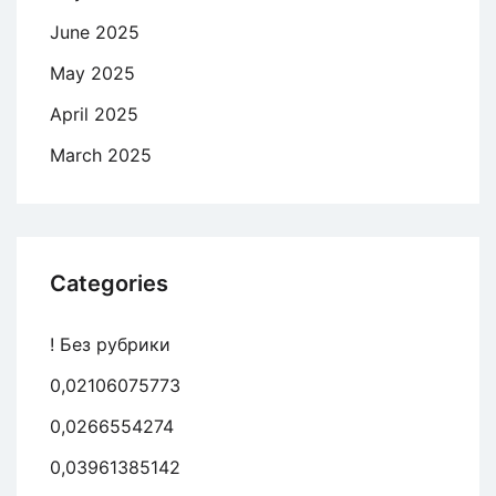
June 2025
May 2025
April 2025
March 2025
Categories
! Без рубрики
0,02106075773
0,0266554274
0,03961385142