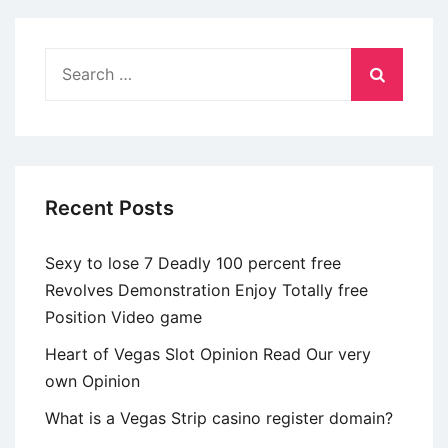
Search
for:
Recent Posts
Sexy to lose 7 Deadly 100 percent free
Revolves Demonstration Enjoy Totally free
Position Video game
Heart of Vegas Slot Opinion Read Our very
own Opinion
What is a Vegas Strip casino register domain?