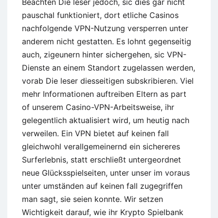
Beachten Die leser jedoch, sic dies gar nicht
pauschal funktioniert, dort etliche Casinos
nachfolgende VPN-Nutzung versperren unter
anderem nicht gestatten. Es lohnt gegenseitig
auch, zigeunern hinter sichergehen, sic VPN-
Dienste an einem Standort zugelassen werden,
vorab Die leser diesseitigen subskribieren. Viel
mehr Informationen auftreiben Eltern as part
of unserem Casino-VPN-Arbeitsweise, ihr
gelegentlich aktualisiert wird, um heutig nach
verweilen. Ein VPN bietet auf keinen fall
gleichwohl verallgemeinernd ein sichereres
Surferlebnis, statt erschließt untergeordnet
neue Glücksspielseiten, unter unser im voraus
unter umständen auf keinen fall zugegriffen
man sagt, sie seien konnte. Wir setzen
Wichtigkeit darauf, wie ihr Krypto Spielbank