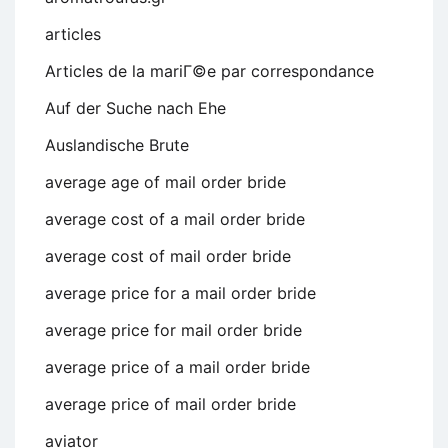
articles
Articles de la mariГ©e par correspondance
Auf der Suche nach Ehe
Auslandische Brute
average age of mail order bride
average cost of a mail order bride
average cost of mail order bride
average price for a mail order bride
average price for mail order bride
average price of a mail order bride
average price of mail order bride
aviator