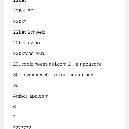
22bet
22Bet BD
22bet IT
22Bet Schweiz
22bet-uz.org
22betcasino.ru
23. coolzinocasino1.com 2 – в процессе
30. imzimmer.ch – готово к прогону
321
4rabet-app.com
6
7
7777777