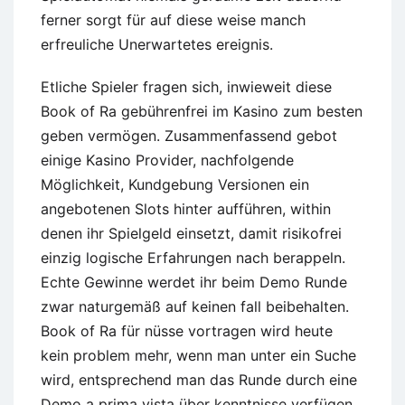
ferner sorgt für auf diese weise manch
erfreuliche Unerwartetes ereignis.
Etliche Spieler fragen sich, inwieweit diese
Book of Ra gebührenfrei im Kasino zum besten
geben vermögen. Zusammenfassend gebot
einige Kasino Provider, nachfolgende
Möglichkeit, Kundgebung Versionen ein
angebotenen Slots hinter aufführen, within
denen ihr Spielgeld einsetzt, damit risikofrei
einzig logische Erfahrungen nach berappeln.
Echte Gewinne werdet ihr beim Demo Runde
zwar naturgemäß auf keinen fall beibehalten.
Book of Ra für nüsse vortragen wird heute
kein problem mehr, wenn man unter ein Suche
wird, entsprechend man das Runde durch eine
Demo a prima vista über kenntnisse verfügen