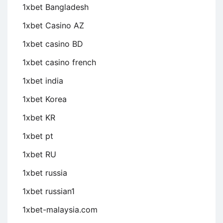
1xbet Bangladesh
1xbet Casino AZ
1xbet casino BD
1xbet casino french
1xbet india
1xbet Korea
1xbet KR
1xbet pt
1xbet RU
1xbet russia
1xbet russian1
1xbet-malaysia.com