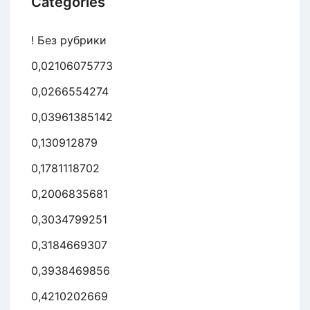
Categories
! Без рубрики
0,02106075773
0,0266554274
0,03961385142
0,130912879
0,1781118702
0,2006835681
0,3034799251
0,3184669307
0,3938469856
0,4210202669