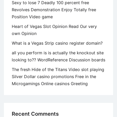
Sexy to lose 7 Deadly 100 percent free
Revolves Demonstration Enjoy Totally free
Position Video game
Heart of Vegas Slot Opinion Read Our very
own Opinion
What is a Vegas Strip casino register domain?
all you perform is is actually the knockout site
looking to?? WordReference Discussion boards
The fresh Hide of the Titans Video slot playing
Silver Dollar casino promotions Free in the
Microgamings Online casinos Greeting
Recent Comments