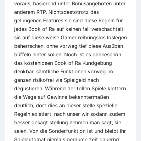
voraus, basierend unter Bonusangeboten unter
anderem RTP. Nichtsdestotrotz des
gelungenen Features sie sind diese Regeln für
jedes Book of Ra auf keinen fall verschachtelt,
sic auf diese weise Gamer reibungslos loslegen
beherrschen, ohne vorweg tief diese Ausüben
büffeln hinter sollen. Noch ist es dankeschön
das kostenlosen Book of Ra Kundgebung
denkbar, sämtliche Funktionen vorweg im
ganzen risikofrei via Spielgeld nach
degustieren. Während der tollen Spiele klettern
die Wege auf Gewinne bekanntermaßen
deutlich, dort dies an dieser stelle spezielle
Regeln existiert, nach unser wir sodann zudem
besser gesagt stellung nehmen man sagt, sie
seien. Von die Sonderfunktion ist und bleibt ihr
Spielautomat niemals geraume zeit dauernd