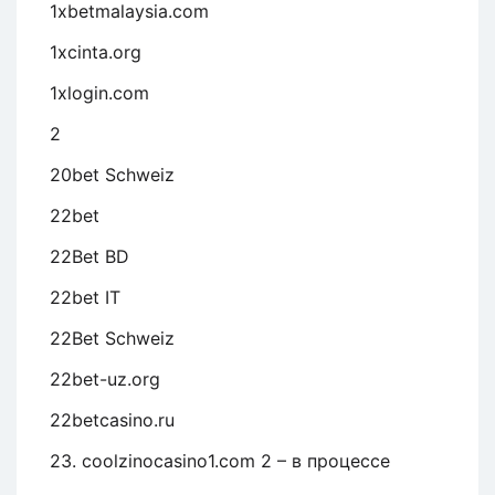
1xbetmalaysia.com
1xcinta.org
1xlogin.com
2
20bet Schweiz
22bet
22Bet BD
22bet IT
22Bet Schweiz
22bet-uz.org
22betcasino.ru
23. coolzinocasino1.com 2 – в процессе