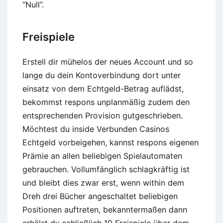
“Null”.
Freispiele
Erstell dir mühelos der neues Account und so
lange du dein Kontoverbindung dort unter
einsatz von dem Echtgeld-Betrag auflädst,
bekommst respons unplanmäßig zudem den
entsprechenden Provision gutgeschrieben.
Möchtest du inside Verbunden Casinos
Echtgeld vorbeigehen, kannst respons eigenen
Prämie an allen beliebigen Spielautomaten
gebrauchen. Vollumfänglich schlagkräftig ist
und bleibt dies zwar erst, wenn within dem
Dreh drei Bücher angeschaltet beliebigen
Positionen auftreten, bekanntermaßen dann