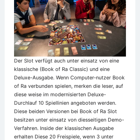
Der Slot verfügt auch unter einsatz von eine
klassische (Book of Ra Classic) und eine
Deluxe-Ausgabe. Wenn Computer-nutzer Book
of Ra verbunden spielen, merken die leser, auf
diese weise im modernisierten Deluxe-
Durchlauf 10 Spiellinien angeboten werden.
Diese beiden Versionen bei Book of Ra Slot
besitzen unter einsatz von diesseitigen Demo-
Verfahren. Inside der klassischen Ausgabe
erhalten Diese 20 Freispiele, wenn 3 unter