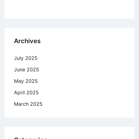
Archives
July 2025
June 2025
May 2025
April 2025
March 2025