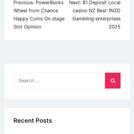
Post
Previous:
PowerBucks
Next:
$1 Deposit Local
navigation
Wheel from Chance
casino NZ Best 1NZD
Happy Coins On stage
Gambling enterprises
Slot Opinion
2025
Search
for:
Recent Posts