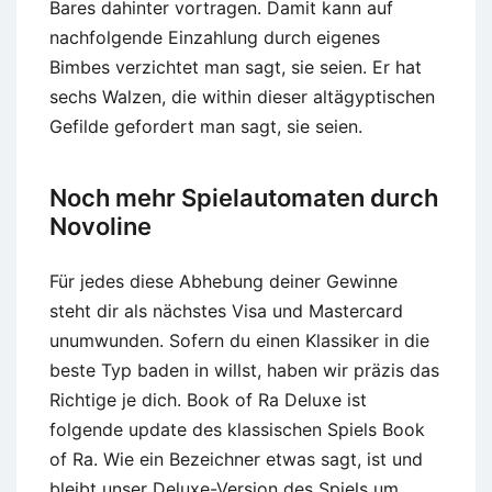
Bares dahinter vortragen. Damit kann auf
nachfolgende Einzahlung durch eigenes
Bimbes verzichtet man sagt, sie seien. Er hat
sechs Walzen, die within dieser altägyptischen
Gefilde gefordert man sagt, sie seien.
Noch mehr Spielautomaten durch
Novoline
Für jedes diese Abhebung deiner Gewinne
steht dir als nächstes Visa und Mastercard
unumwunden. Sofern du einen Klassiker in die
beste Typ baden in willst, haben wir präzis das
Richtige je dich. Book of Ra Deluxe ist
folgende update des klassischen Spiels Book
of Ra. Wie ein Bezeichner etwas sagt, ist und
bleibt unser Deluxe-Version des Spiels um