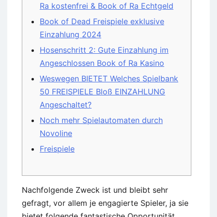
Ra kostenfrei & Book of Ra Echtgeld
Book of Dead Freispiele exklusive
Einzahlung 2024
Hosenschritt 2: Gute Einzahlung im
Angeschlossen Book of Ra Kasino
Weswegen BIETET Welches Spielbank
50 FREISPIELE Bloß EINZAHLUNG
Angeschaltet?
Noch mehr Spielautomaten durch
Novoline
Freispiele
Nachfolgende Zweck ist und bleibt sehr
gefragt, vor allem je engagierte Spieler, ja sie
bietet folgende fantastische Opportunität,