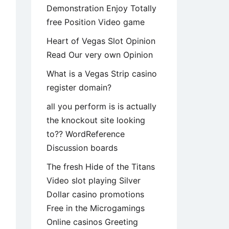
Demonstration Enjoy Totally
free Position Video game
Heart of Vegas Slot Opinion
Read Our very own Opinion
What is a Vegas Strip casino
register domain?
all you perform is is actually
the knockout site looking
to?? WordReference
Discussion boards
The fresh Hide of the Titans
Video slot playing Silver
Dollar casino promotions
Free in the Microgamings
Online casinos Greeting