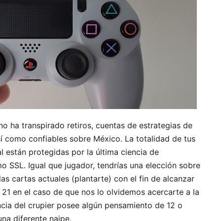
o ha transpirado retiros, cuentas de estrategias de
 como confiables sobre México. La totalidad de tus
l están protegidas por la última ciencia de
 SSL. Igual que jugador, tendrí­as una elección sobre
as cartas actuales (plantarte) con el fin de alcanzar
21 en el caso de que nos lo olvidemos acercarte a la
iencia del crupier posee algún pensamiento de 12 o
una diferente naipe.