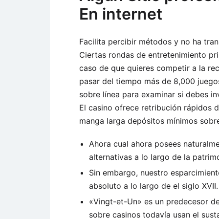
En internet
Facilita percibir métodos y no ha tra
Ciertas rondas de entretenimiento pr
caso de que quieres competir a la rec
pasar del tiempo más de 8,000 juegos
sobre línea para examinar si debes in
El casino ofrece retribución rápidos 
manga larga depósitos mínimos sobre
Ahora cual ahora posees naturalmen
alternativas a lo largo de la patrim
Sin embargo, nuestro esparcimient
absoluto a lo largo de el siglo XVII.
«Vingt-et-Un» es un predecesor del
sobre casinos todavía usan el sust