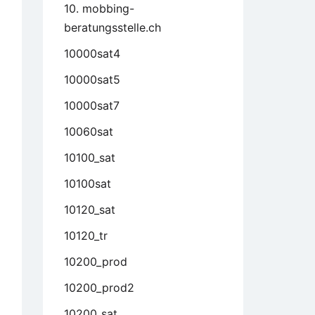
10. mobbing-
beratungsstelle.ch
10000sat4
10000sat5
10000sat7
10060sat
10100_sat
10100sat
10120_sat
10120_tr
10200_prod
10200_prod2
10200_sat