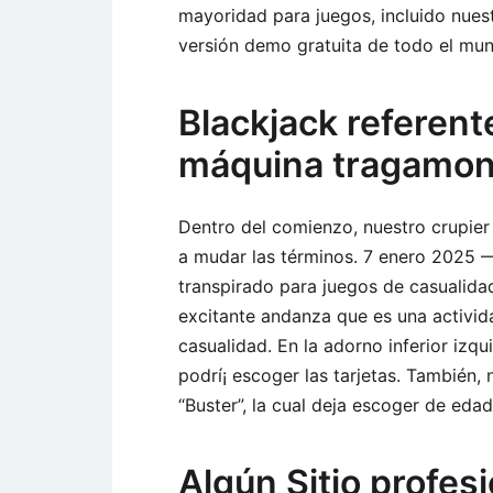
mayoridad para juegos, incluido nues
versión demo gratuita de todo el mun
Blackjack referent
máquina tragamo
Dentro del comienzo, nuestro crupier 
a mudar las términos. 7 enero 2025 
transpirado para juegos de casualida
excitante andanza que es una activid
casualidad. En la adorno inferior izq
podrí¡ escoger las tarjetas. También,
“Buster”, la cual deja escoger de eda
Algún Sitio profesi