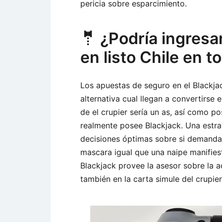
pericia sobre esparcimiento.
🤵 ¿Podría ingresa
en listo Chile en 
Los apuestas de seguro en el Blackj
alternativa cual llegan a convertirse
de el crupier serí­a un as, así­ como 
realmente posee Blackjack. Una estra
decisiones óptimas sobre si demandar
mascara igual que una naipe manifies
Blackjack provee la asesor sobre la 
también en la carta simule del crupier