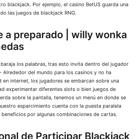
tro blackjack.
Por ejemplo, el casino BetUS guarda una
do las juegos de blackjack RNG.
e a preparado | willy wonka
nedas
baraja los palabras, tras esto invita dentro del jugador
— Alrededor del mundo para los casinos y no ha
d en internet, los jugadores se embarcan sobre una
ad experimentar diferentes slots o bien juegos de
uierda sobre la pantalla, tenemos un menú en donde se
 nuestro esparcimiento cuenta con la puesta paralela
d beneficios por algunas combinaciones de cartas.
onal de Participar Blackjack