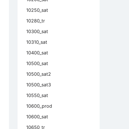
10250_sat
10280_tr
10300_sat
10310_sat
10400_sat
10500_sat
10500_sat2
10500_sat3
10550_sat
10600_prod
10600_sat
10650_tr