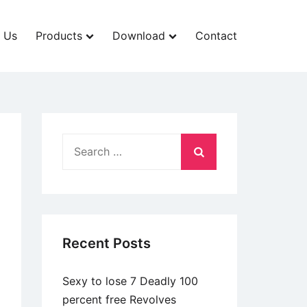
 Us
Products
Download
Contact
Search
for:
Recent Posts
Sexy to lose 7 Deadly 100
percent free Revolves