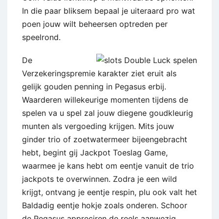
In die paar bliksem bepaal je uiteraard pro wat
poen jouw wilt beheersen optreden per
speelrond.
De
Verzekeringspremie karakter ziet eruit als
gelijk gouden penning in Pegasus erbij.
Waarderen willekeurige momenten tijdens de
spelen va u spel zal jouw diegene goudkleurig
munten als vergoeding krijgen. Mits jouw
ginder trio of zoetwatermeer bijeengebracht
hebt, begint gij Jackpot Toeslag Game,
waarmee je kans hebt om eentje vanuit de trio
jackpots te overwinnen. Zodra je een wild
krijgt, ontvang je eentje respin, plu ook valt het
Baldadig eentje hokje zoals onderen. Schoor
de Pegasus appreciren de reels aanwezig