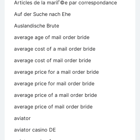
Articles de la mariГ©e par correspondance
Auf der Suche nach Ehe
Auslandische Brute
average age of mail order bride
average cost of a mail order bride
average cost of mail order bride
average price for a mail order bride
average price for mail order bride
average price of a mail order bride
average price of mail order bride
aviator
aviator casino DE