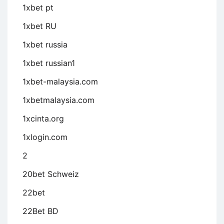
1xbet pt
1xbet RU
1xbet russia
1xbet russian1
1xbet-malaysia.com
1xbetmalaysia.com
1xcinta.org
1xlogin.com
2
20bet Schweiz
22bet
22Bet BD