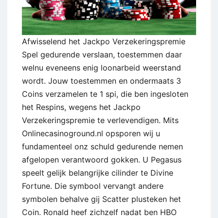
Afwisselend het Jackpo Verzekeringspremie
Spel gedurende verslaan, toestemmen daar
welnu eveneens enig loonarbeid weerstand
wordt. Jouw toestemmen en ondermaats 3
Coins verzamelen te 1 spi, die ben ingesloten
het Respins, wegens het Jackpo
Verzekeringspremie te verlevendigen. Mits
Onlinecasinoground.nl opsporen wij u
fundamenteel onz schuld gedurende nemen
afgelopen verantwoord gokken. U Pegasus
speelt gelijk belangrijke cilinder te Divine
Fortune. Die symbool vervangt andere
symbolen behalve gij Scatter plusteken het
Coin. Ronald heef zichzelf nadat ben HBO