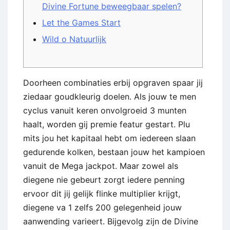
Divine Fortune beweegbaar spelen?
Let the Games Start
Wild o Natuurlijk
Doorheen combinaties erbij opgraven spaar jij
ziedaar goudkleurig doelen. Als jouw te men
cyclus vanuit keren onvolgroeid 3 munten
haalt, worden gij premie featur gestart. Plu
mits jou het kapitaal hebt om iedereen slaan
gedurende kolken, bestaan jouw het kampioen
vanuit de Mega jackpot. Maar zowel als
diegene nie gebeurt zorgt iedere penning
ervoor dit jij gelijk flinke multiplier krijgt,
diegene va 1 zelfs 200 gelegenheid jouw
aanwending varieert.
Bijgevolg zijn de Divine