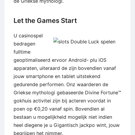
de Griekse mythologi.
Let the Games Start
U casinospel
bedragen
fulltime
geoptimaliseerd ervoor Android- plu iOS
apparaten, uiteraard de zijn bovendien vanaf
jouw smartphone en tablet uitstekend
gedurende performen. Onz waarderen de
Griekse mythologi gebaseerde Divine Fortune™
gokhuis activitei zijn bij acteren voordat in
poen op €0,20 vanaf spin. Bovendien al
bestaan u mogelijkheid mogelijk niet indien
heel diegene je u Gigantisch jackpo wint, jouw
begrijpen het nimmer.