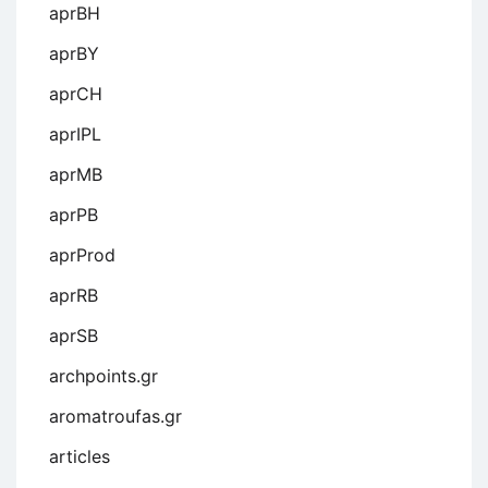
aprBH
aprBY
aprCH
aprIPL
aprMB
aprPB
aprProd
aprRB
aprSB
archpoints.gr
aromatroufas.gr
articles