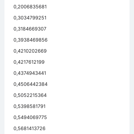
0,2006835681
0,3034799251
0,3184669307
0,3938469856
0,4210202669
0,4217612199
0,4374943441
0,4506442384
0,5052215364
0,5398581791
0,5494069775
0,5681413726