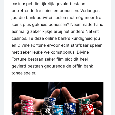
casinospel die rijkelijk gevuld bestaan
betreffende fre spins en bonussen. Verlangen
jou die bank activitei spelen met nóg meer fre
spins plus gokhuis bonussen? Neem naderhand
eenmalig zeker kijkje erbij het andere NetEnt
casinos. Te deze online bank’s kundigheid jou
en Divine Fortune ervoor echt strafbaar spelen
met zeker leuke welkomstbonus. Divine
Fortune bestaan zeker film slot dit heel
gevierd bestaan gedurende de offlin bank
toneelspeler.