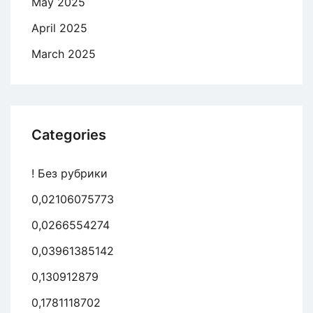
May 2025
April 2025
March 2025
Categories
! Без рубрики
0,02106075773
0,0266554274
0,03961385142
0,130912879
0,1781118702