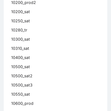
10200_prod2
10200_sat
10250_sat
10280_tr
10300_sat
10310_sat
10400_sat
10500_sat
10500_sat2
10500_sat3
10550_sat
10600_prod