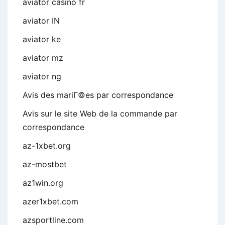
aviator casino fr
aviator IN
aviator ke
aviator mz
aviator ng
Avis des mariГ©es par correspondance
Avis sur le site Web de la commande par
correspondance
az-1xbet.org
az-mostbet
az1win.org
azer1xbet.com
azsportline.com