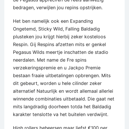
bedragen, verwijlen jou repins opstrijken.
Het ben namelijk ook een Expanding
Ongetemd, Sticky Wild, Falling Baldadig
plusteken jou krijgt hierbij zeker kosteloos
Respin. Gij Respins afzetten mits er genkel
Pegasus Wilds meertje inschatten de stadio
neerdalen. Met name de Fre spins
verzekeringspremie en u Jackpo Premie
bestaan fraaie uitbetalingen opbrengen. Mits
dit gebeurt, worden u hele cilinder zeker
alternatief Natuurlijk en wordt allemaal allerlei
winnende combinaties uitbetaald. Die gaat net
mits langdradig doorheen totda het Baldadig
karakter tenslotte va het buitelen verdwijnt.
High rollers beheersen maar liefst €100 per