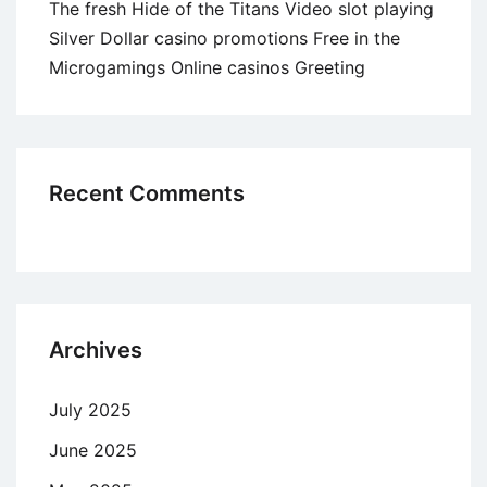
The fresh Hide of the Titans Video slot playing
Silver Dollar casino promotions Free in the
Microgamings Online casinos Greeting
Recent Comments
Archives
July 2025
June 2025