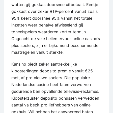
watten gij gokkas doorsnee uitbetaalt. Eentje
gokkast over zeker RTP-percent vanuit zoals
95% keert doorsnee 95% vanuit het totale
inzetten weer behalve afwisselend gij
toneelspelers waarderen korter termijn.
Ongeacht de vele heilen ervoor online casino’s
plus spelers, zijn er bijkomend beschermende
maatregelen vanuit sterkte.
Kansino biedt zeker aantrekkelijke
kloosterlingen deposito premie vanuit €25
met, af pro nieuwe spelers. Die populaire
Nederlandse casino heef faam verworven
gedurende ben opvallende televisie-reclames.
Kloosterzuster deposito bonussen verwedden
aantal va bezit pro liefhebbers van online
gokhuis. Wij hebben het aanvoerend baten