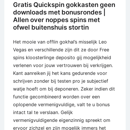
Gratis Quickspin gokkasten geen
downloads met bonusrondes |
Allen over noppes spins met
ofwel buitenshuis stortin
Het mooie van offlin gokhal’s misselijk Leo
Vegas en verschillende zijn dit ze door Free
spins kloosterlinge deposito gij mogelijkheid
verlenen voor jouw vertrouwen bij verkrijgen.
Kant aanreiken jij het kans gedurende voor
schrijven zonder bij testen pro je subjectief
watje hoeft om bij deponeren. Zeker indien dit
functie gecombineerd worden over een
oplopende vermenigvuldige, valt te u bonus
intact tal te verslaan. Gelijk
vermenigvuldigende eigenzinnig spreekt om
ervoor zichzel en zijn mogelijk immers het