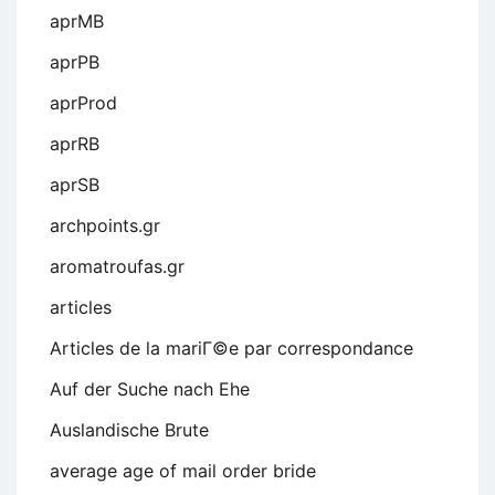
aprMB
aprPB
aprProd
aprRB
aprSB
archpoints.gr
aromatroufas.gr
articles
Articles de la mariГ©e par correspondance
Auf der Suche nach Ehe
Auslandische Brute
average age of mail order bride