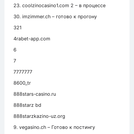
23. coolzinocasino1.com 2 – в процессе
30. imzimmer.ch – готово к прогону
321
4rabet-app.com
6
7
7777777
8600_tr
888stars-casino.ru
888starz bd
888starzkazino-uz.org
9. vegasino.ch – Готово к постингу