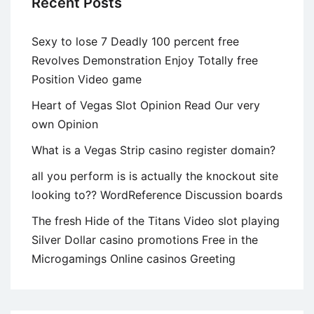
Recent Posts
Sexy to lose 7 Deadly 100 percent free
Revolves Demonstration Enjoy Totally free
Position Video game
Heart of Vegas Slot Opinion Read Our very
own Opinion
What is a Vegas Strip casino register domain?
all you perform is is actually the knockout site
looking to?? WordReference Discussion boards
The fresh Hide of the Titans Video slot playing
Silver Dollar casino promotions Free in the
Microgamings Online casinos Greeting