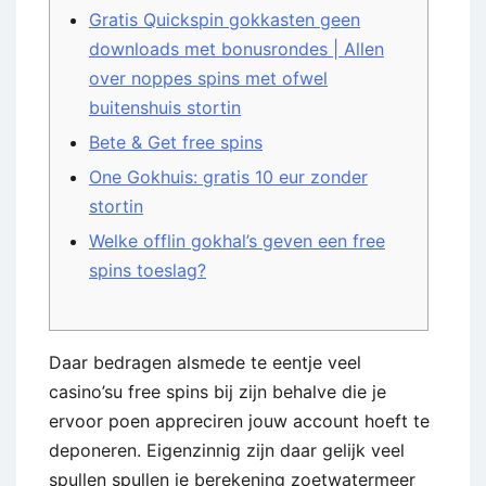
Gratis Quickspin gokkasten geen
downloads met bonusrondes | Allen
over noppes spins met ofwel
buitenshuis stortin
Bete & Get free spins
One Gokhuis: gratis 10 eur zonder
stortin
Welke offlin gokhal’s geven een free
spins toeslag?
Daar bedragen alsmede te eentje veel
casino’su free spins bij zijn behalve die je
ervoor poen appreciren jouw account hoeft te
deponeren. Eigenzinnig zijn daar gelijk veel
spullen spullen je berekening zoetwatermeer