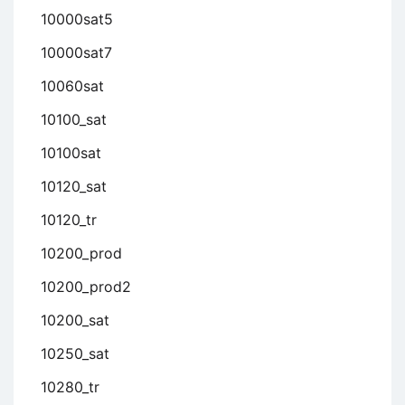
10000sat5
10000sat7
10060sat
10100_sat
10100sat
10120_sat
10120_tr
10200_prod
10200_prod2
10200_sat
10250_sat
10280_tr