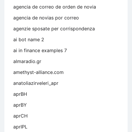
agencia de correo de orden de novia
agencia de novias por correo
agenzie sposate per corrispondenza
ai bot name 2
ai in finance examples 7
almaradio.gr
amethyst-alliance.com
anatoliazirveleri_apr
aprBH
aprBY
aprCH
aprIPL