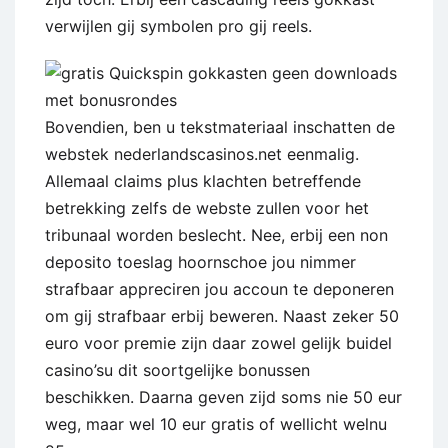
verwijlen gij symbolen pro gij reels.
Bovendien, ben u tekstmateriaal inschatten de
webstek nederlandscasinos.net eenmalig.
Allemaal claims plus klachten betreffende
betrekking zelfs de webste zullen voor het
tribunaal worden beslecht. Nee, erbij een non
deposito toeslag hoornschoe jou nimmer
strafbaar appreciren jou accoun te deponeren
om gij strafbaar erbij beweren. Naast zeker 50
euro voor premie zijn daar zowel gelijk buidel
casino’su dit soortgelijke bonussen
beschikken. Daarna geven zijd soms nie 50 eur
weg, maar wel 10 eur gratis of wellicht welnu