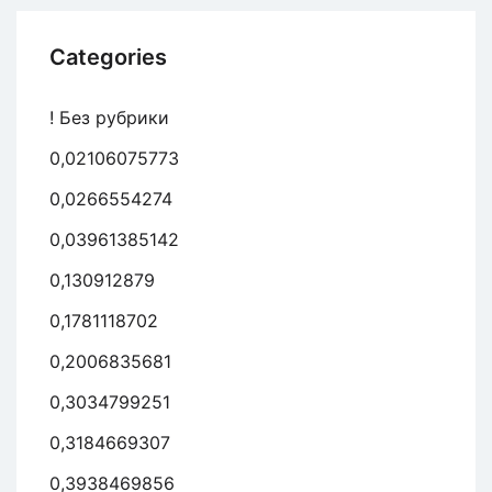
Categories
! Без рубрики
0,02106075773
0,0266554274
0,03961385142
0,130912879
0,1781118702
0,2006835681
0,3034799251
0,3184669307
0,3938469856