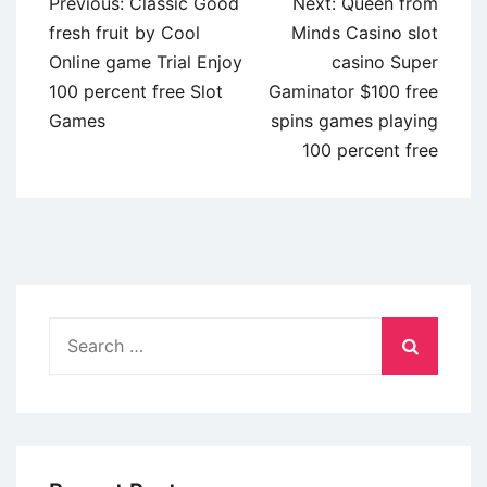
Post
Previous:
Classic Good
Next:
Queen from
navigation
fresh fruit by Cool
Minds Casino slot
Online game Trial Enjoy
casino Super
100 percent free Slot
Gaminator $100 free
Games
spins games playing
100 percent free
Search
for: