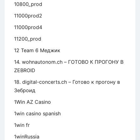
10800_prod
11000prod2
11000prod4
11200_prod
12 Team 6 Меджик
14. wohnautonom.ch – ГОТОВО К ПРОГОНУ В
ZEBROID
18. digital-concerts.ch – Готово к прогону в
Зеброид
1Win AZ Casino
1win casino spanish
1win fr
1winRussia