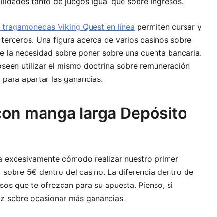
lidades tanto de juegos igual que sobre ingresos.
 tragamonedas Viking Quest en línea
permiten cursar y
 terceros. Una figura acerca de varios casinos sobre
te la necesidad sobre poner sobre una cuenta bancaria.
oseen utilizar el mismo doctrina sobre remuneración
 para apartar las ganancias.
con manga larga Depósito
ía excesivamente cómodo realizar nuestro primer
sobre 5€ dentro del casino. La diferencia dentro de
esos que te ofrezcan para su apuesta. Pienso, si
vez sobre ocasionar más ganancias.