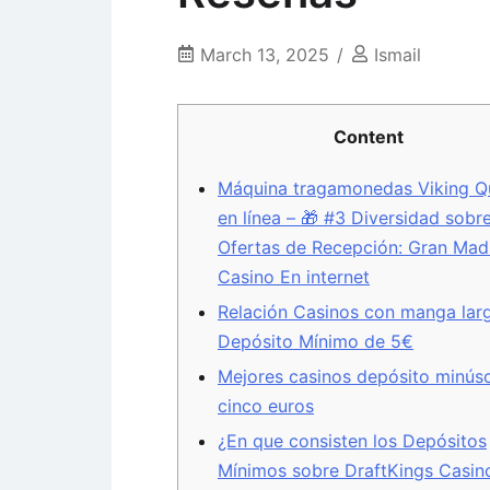
March 13, 2025
Ismail
Content
Máquina tragamonedas Viking Q
en línea – 🎁 #3 Diversidad sobr
Ofertas de Recepción: Gran Mad
Casino En internet
Relación Casinos con manga lar
Depósito Mínimo de 5€
Mejores casinos depósito minús
cinco euros
¿En que consisten los Depósitos
Mínimos sobre DraftKings Casin