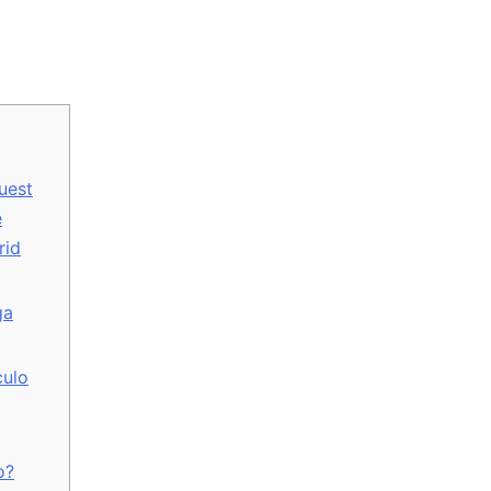
uest
e
rid
ga
culo
o?