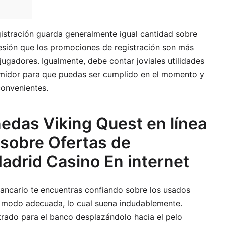
gistración guarda generalmente igual cantidad sobre
resión que los promociones de registración son más
 jugadores.
Igualmente, debe contar joviales utilidades
midor para que puedas ser cumplido en el momento y
convenientes.
das Viking Quest en línea
 sobre Ofertas de
adrid Casino En internet
 bancario te encuentras confiando sobre los usados
de modo adecuada, lo cual suena indudablemente.
trado para el banco desplazándolo hacia el pelo