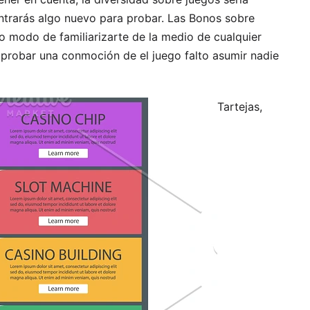
ntrarás algo nuevo para probar. Las Bonos sobre
o modo de familiarizarte de la medio de cualquier
o probar una conmoción de el juego falto asumir nadie
Tartejas,