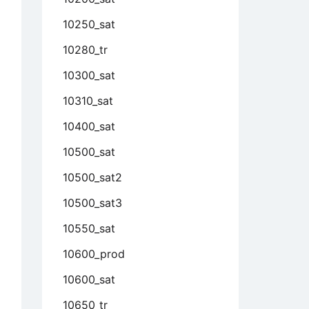
10250_sat
10280_tr
10300_sat
10310_sat
10400_sat
10500_sat
10500_sat2
10500_sat3
10550_sat
10600_prod
10600_sat
10650_tr