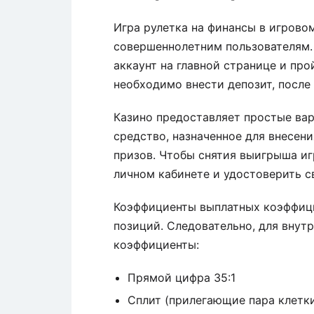
Игра рулетка на финансы в игрово
совершеннолетним пользователям. 
аккаунт на главной странице и про
необходимо внести депозит, после 
Казино предоставляет простые вар
средство, назначенное для внесен
призов. Чтобы снятия выигрыша иг
личном кабинете и удостоверить с
Коэффициенты выплатных коэффицие
позиций. Следовательно, для внут
коэффициенты:
Прямой цифра 35:1
Сплит (прилегающие пара клетки)