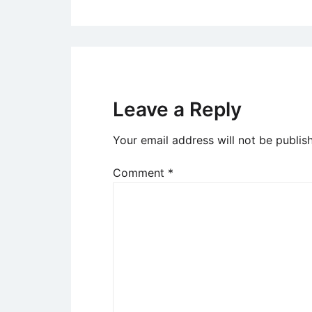
Leave a Reply
Your email address will not be publis
Comment
*