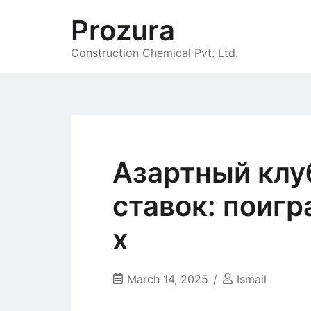
Skip
Prozura
to
content
Construction Chemical Pvt. Ltd.
Азартный клу
ставок: поигр
х
March 14, 2025
Ismail