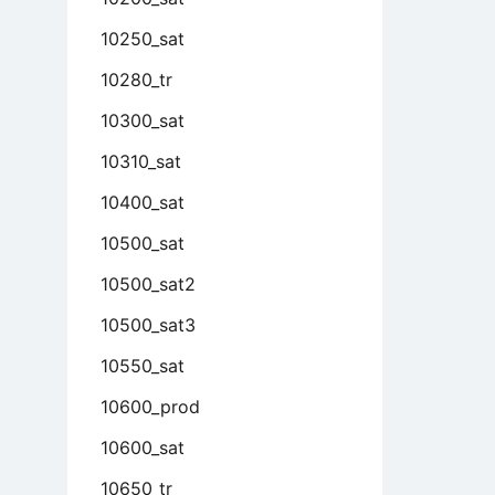
10250_sat
10280_tr
10300_sat
10310_sat
10400_sat
10500_sat
10500_sat2
10500_sat3
10550_sat
10600_prod
10600_sat
10650_tr