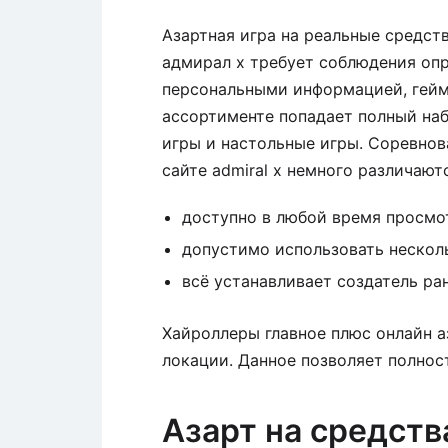
Азартная игра на реальные средст
адмирал х требует соблюдения опр
персональными информацией, гейм
ассортименте попадает полный на
игры и настольные игры. Соревнов
сайте admiral x немного различают
доступно в любой время просмо
допустимо использовать нескол
всё устанавливает создатель ра
Хайроллеры главное плюс онлайн а
локации. Данное позволяет полнос
Азарт на средства