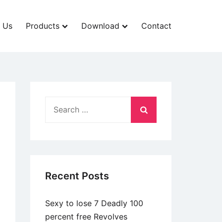
 Us
Products
Download
Contact
Search
for:
Recent Posts
Sexy to lose 7 Deadly 100
percent free Revolves