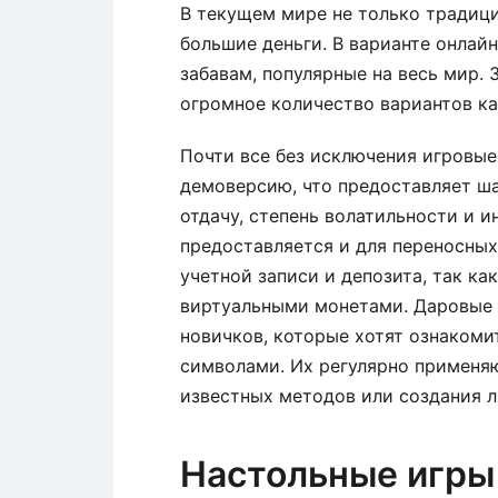
В текущем мире не только традици
большие деньги. В варианте онлай
забавам, популярные на весь мир.
огромное количество вариантов ка
Почти все без исключения игровы
демоверсию, что предоставляет ша
отдачу, степень волатильности и и
предоставляется и для переносных
учетной записи и депозита, так к
виртуальными монетами. Даровые 
новичков, которые хотят ознакоми
символами. Их регулярно применя
известных методов или создания л
Настольные игры 