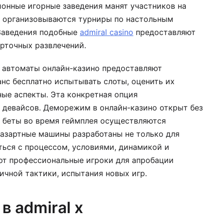
онные игорные заведения манят участников на
н организовываются турниры по настольным
 Заведения подобные
admiral casino
предоставляют
рточных развлечений.
е автоматы онлайн-казино предоставляют
нс бесплатно испытывать слоты, оценить их
ные аспекты. Эта конкретная опция
 девайсов. Деморежим в онлайн-казино открыт без
ак беты во время геймплея осуществляются
азартные машины разработаны не только для
ться с процессом, условиями, динамикой и
ют профессиональные игроки для апробации
ичной тактики, испытания новых игр.
в admiral x