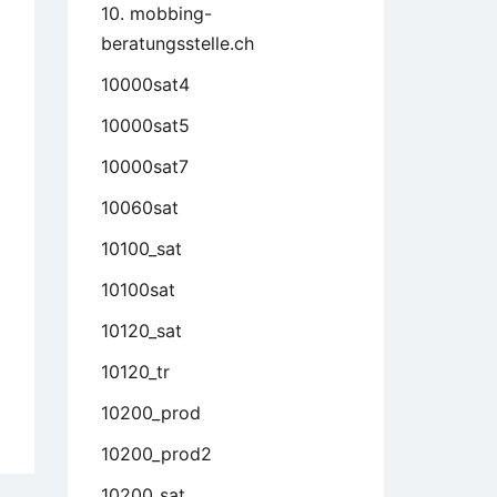
10. mobbing-
beratungsstelle.ch
10000sat4
10000sat5
10000sat7
10060sat
10100_sat
10100sat
10120_sat
10120_tr
10200_prod
10200_prod2
10200_sat