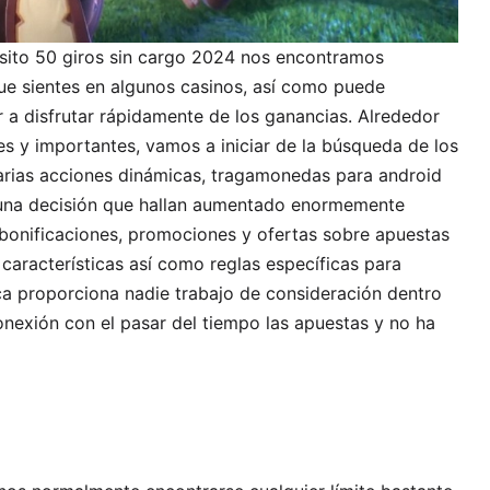
sito 50 giros sin cargo 2024 nos encontramos
e sientes en algunos casinos, así­ como puede
r a disfrutar rápidamente de los ganancias. Alrededor
es y importantes, vamos a iniciar de la búsqueda de los
arias acciones dinámicas, tragamonedas para android
a una decisión que hallan aumentado enormemente
 bonificaciones, promociones y ofertas sobre apuestas
s características así­ como reglas específicas para
nca proporciona nadie trabajo de consideración dentro
onexión con el pasar del tiempo las apuestas y no ha