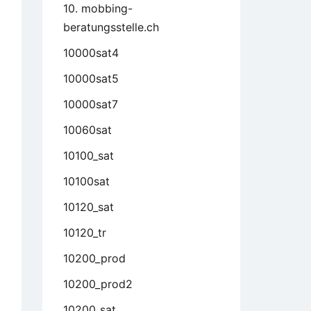
10. mobbing-
beratungsstelle.ch
10000sat4
10000sat5
10000sat7
10060sat
10100_sat
10100sat
10120_sat
10120_tr
10200_prod
10200_prod2
10200_sat