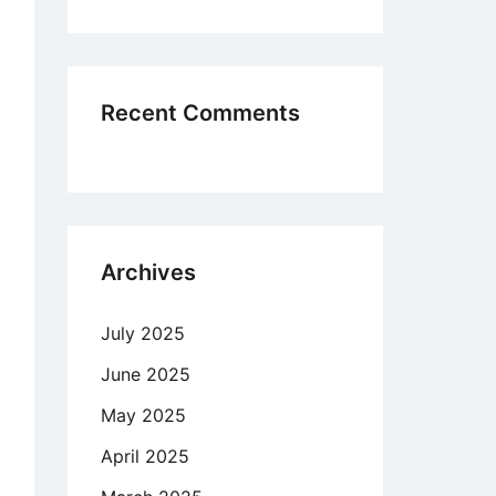
Recent Comments
Archives
July 2025
June 2025
May 2025
April 2025