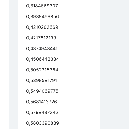
0,3184669307
0,3938469856
0,4210202669
0,4217612199
0,4374943441
0,4506442384
0,5052215364
0,5398581791
0,5494069775
0,5681413726
0,5798437342
0,5803390839