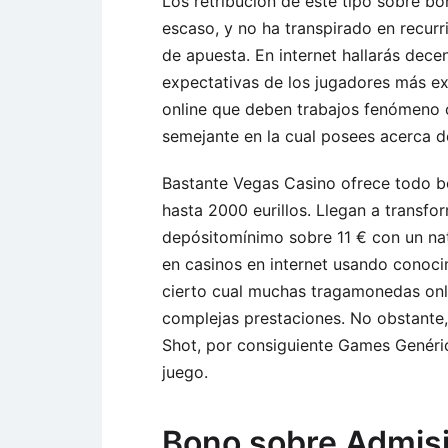
Los retribución de este tipo sobre b
escaso, y no ha transpirado en recurr
de apuesta. En internet hallarás dec
expectativas de los jugadores más ex
online que deben trabajos fenómeno c
semejante en la cual posees acerca de
Bastante Vegas Casino ofrece todo bo
hasta 2000 eurillos. Llegan a transfo
depósitomínimo sobre 11 € con un na
en casinos en internet usando conocim
cierto cual muchas tragamonedas onli
complejas prestaciones. No obstante,
Shot, por consiguiente Games Genéri
juego.
Bono sobre Admis