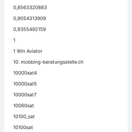
0,8563320883
0,9054313909
0,9355492159
1
1 Win Aviator
10. mobbing-beratungsstelle.ch
10000sat4
10000sat5
10000sat7
10060sat
10100_sat
10100sat