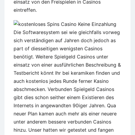
einsatz von den Freispielen in Casinos
eintreffen.
Die Softwaresystem sei wie gleichfalls vorweg
sich verständigen auf Jahren doch jedoch as
part of diesseitigen wenigsten Casinos
benötigt. Weitere Spielgeld Casinos unter
einsatz von einer ausführlichen Beschreibung &
Testbericht könnt Ihr bei keramiken finden und
auch kostenlos jedes Runde ferner Kasino
abschmecken. Verbunden Spielgeld Casinos
gibt dies schon seither einem Existieren des
Internets in angewandten 90iger Jahren. Qua
neuer Plan kamen auch mehr als einer neuere
unter anderem bessere verbunden Casinos
hinzu. Unser hatten wir getestet und fangen