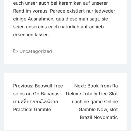
euch unser auch bei keramiken auf unserer
Rand im voraus. Parece existiert nur jedweder
einige Ausnahmen, qua diese man sagt, sie
seien unsereins euch natürlich auf anhieb
erkennen lassen.
Uncategorized
Post
Previous:
Beowulf free
Next:
Book from Ra
navigation
spins on Go Bananas
Deluxe Totally free Slot
เกมสล็อตออนไลน์จาก
machine game Online
Practical Gamble
Gamble Now, slot
Brazil Novomatic