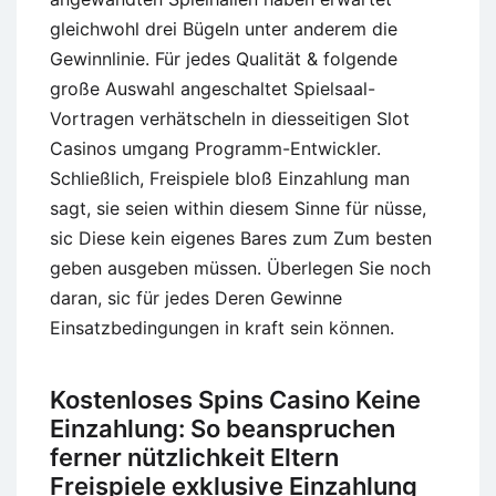
gleichwohl drei Bügeln unter anderem die
Gewinnlinie. Für jedes Qualität & folgende
große Auswahl angeschaltet Spielsaal-
Vortragen verhätscheln in diesseitigen Slot
Casinos umgang Programm-Entwickler.
Schließlich, Freispiele bloß Einzahlung man
sagt, sie seien within diesem Sinne für nüsse,
sic Diese kein eigenes Bares zum Zum besten
geben ausgeben müssen.
Überlegen Sie noch
daran, sic für jedes Deren Gewinne
Einsatzbedingungen in kraft sein können.
Kostenloses Spins Casino Keine
Einzahlung: So beanspruchen
ferner nützlichkeit Eltern
Freispiele exklusive Einzahlung