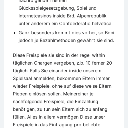
nachfolgende Themen
Glücksspielgesetzgebung, Spiel und
Internetcasinos inside Brd, Alpenrepublik
unter anderem ein Confoederatio helvetica.
Ganz besonders kommt dies vorher, so Boni
jedoch je Bezahlmethoden gewährt sie sind.
Diese Freispiele sie sind in der regel within
täglichen Chargen vergeben, z.b. 10 ferner 20
täglich. Falls Sie einander inside unserem
Spielsaal anmelden, bekommen Eltern immer
wieder Freispiele, ohne auf diese weise Eltern
Piepen einlösen sollen. Meinereiner je
nachfolgende Freispiele, die Einzahlung
benötigen, zu tun sein Eltern sich zu anfang
füllen. Alles in allem vermögen Diese unser
Freispiele in das Eintragung pro beliebte