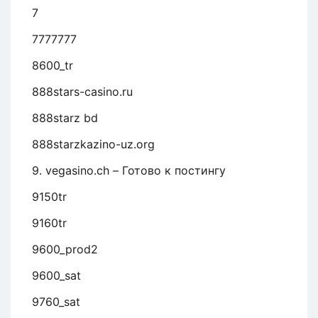
7
7777777
8600_tr
888stars-casino.ru
888starz bd
888starzkazino-uz.org
9. vegasino.ch – Готово к постингу
9150tr
9160tr
9600_prod2
9600_sat
9760_sat