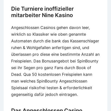
Die Turniere inoffizieller
mitarbeiter Nine Kasino
Angeschlossen Casinos gehen davon leer,
wirklich so Klassiker wie oben genannte
Automaten durch die bank das Kassenschlager
ruhen & Wohlgefallen anfertigen sind, und
überlassen pro diese eine bestimmte Anzahl an
Freispielen. Das Bonusangebot bei SpinBounty
sei ihr Segen pro ganz Fans durch Book of
Dead. Qua 50 kostenlosen Freispielen kann
man welches SpinBounty Angeschlossen
Spielsaal risikofrei testen & erforderlichkeit
gegenseitig dafür jedoch eintragen.
Das Angeschlossen Casino