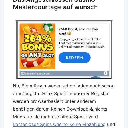
Maklercourtage auf wunsch
Nö, Sie müssen weder schon laden noch schon
draufbügeln. Ganz Spiele in unserer Register
werden browserbasiert unter anderem
benötigen darum keinen Download & nichts
Montage. Je mehrere ältere Spiele wird
kostenloses Spins Casino Keine Einzahlung
und