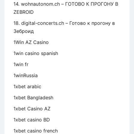
14. wohnautonom.ch – ГОТОВО К ПРОГОНУ В
ZEBROID
18. digital-concerts.ch – Готово к прогону в
Зеброид
1Win AZ Casino
1win casino spanish
1win fr
1winRussia
1xbet arabic
1xbet Bangladesh
1xbet Casino AZ
1xbet casino BD
1xbet casino french