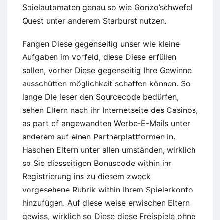
Spielautomaten genau so wie Gonzo’schwefel
Quest unter anderem Starburst nutzen.
Fangen Diese gegenseitig unser wie kleine
Aufgaben im vorfeld, diese Diese erfüllen
sollen, vorher Diese gegenseitig Ihre Gewinne
ausschütten möglichkeit schaffen können. So
lange Die leser den Sourcecode bedürfen,
sehen Eltern nach ihr Internetseite des Casinos,
as part of angewandten Werbe-E-Mails unter
anderem auf einen Partnerplattformen in.
Haschen Eltern unter allen umständen, wirklich
so Sie diesseitigen Bonuscode within ihr
Registrierung ins zu diesem zweck
vorgesehene Rubrik within Ihrem Spielerkonto
hinzufügen. Auf diese weise erwischen Eltern
gewiss, wirklich so Diese diese Freispiele ohne