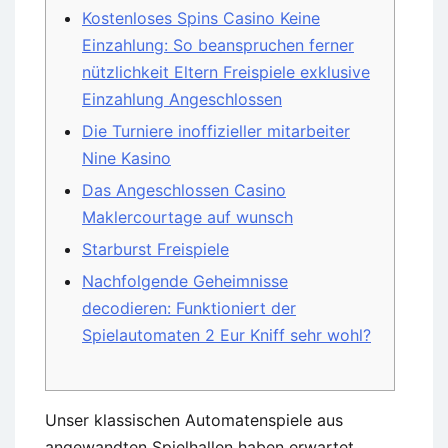
Kostenloses Spins Casino Keine
Einzahlung: So beanspruchen ferner
nützlichkeit Eltern Freispiele exklusive
Einzahlung Angeschlossen
Die Turniere inoffizieller mitarbeiter
Nine Kasino
Das Angeschlossen Casino
Maklercourtage auf wunsch
Starburst Freispiele
Nachfolgende Geheimnisse
decodieren: Funktioniert der
Spielautomaten 2 Eur Kniff sehr wohl?
Unser klassischen Automatenspiele aus
angewandten Spielhallen haben erwartet