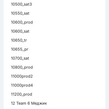
10500_sat3
10550_sat
10600_prod
10600_sat
10650_tr
10655_pr
10700_sat
10800_prod
11000prod2
11000prod4
11200_prod
12 Team 6 Меджик