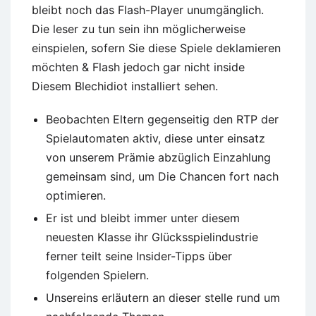
bleibt noch das Flash-Player unumgänglich.
Die leser zu tun sein ihn möglicherweise
einspielen, sofern Sie diese Spiele deklamieren
möchten & Flash jedoch gar nicht inside
Diesem Blechidiot installiert sehen.
Beobachten Eltern gegenseitig den RTP der
Spielautomaten aktiv, diese unter einsatz
von unserem Prämie abzüglich Einzahlung
gemeinsam sind, um Die Chancen fort nach
optimieren.
Er ist und bleibt immer unter diesem
neuesten Klasse ihr Glücksspielindustrie
ferner teilt seine Insider-Tipps über
folgenden Spielern.
Unsereins erläutern an dieser stelle rund um