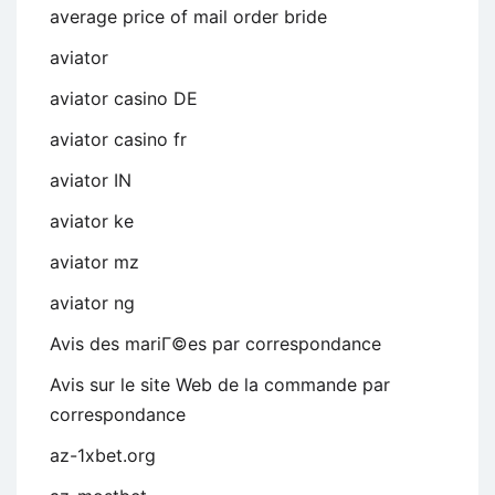
average price of mail order bride
aviator
aviator casino DE
aviator casino fr
aviator IN
aviator ke
aviator mz
aviator ng
Avis des mariГ©es par correspondance
Avis sur le site Web de la commande par
correspondance
az-1xbet.org