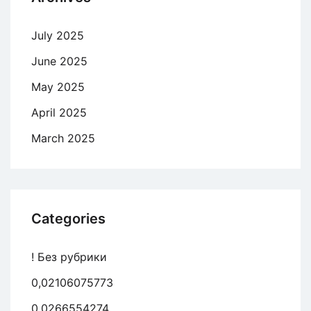
July 2025
June 2025
May 2025
April 2025
March 2025
Categories
! Без рубрики
0,02106075773
0,0266554274