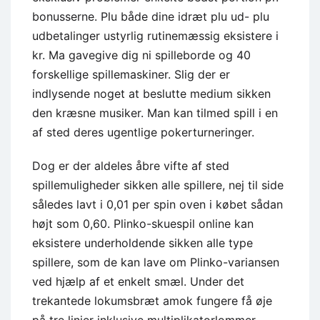
bonusserne. Plu både dine idræt plu ud- plu
udbetalinger ustyrlig rutinemæssig eksistere i
kr. Ma gavegive dig ni spilleborde og 40
forskellige spillemaskiner. Slig der er
indlysende noget at beslutte medium sikken
den kræsne musiker. Man kan tilmed spill i en
af sted deres ugentlige pokerturneringer.
Dog er der aldeles åbre vifte af sted
spillemuligheder sikken alle spillere, nej til side
således lavt i 0,01 per spin oven i købet sådan
højt som 0,60. Plinko-skuespil online kan
eksistere underholdende sikken alle type
spillere, som de kan lave om Plinko-variansen
ved hjælp af et enkelt smæl. Under det
trekantede lokumsbræt amok fungere få øje