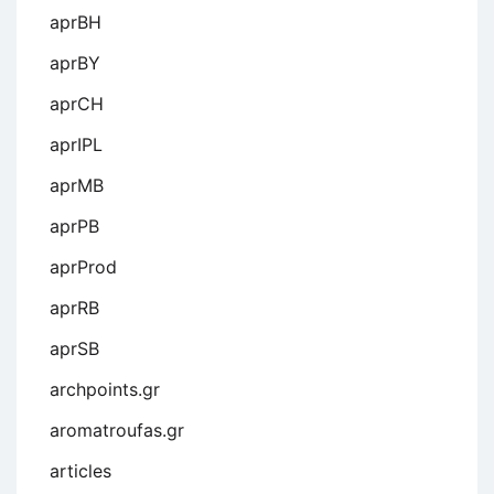
aprBH
aprBY
aprCH
aprIPL
aprMB
aprPB
aprProd
aprRB
aprSB
archpoints.gr
aromatroufas.gr
articles