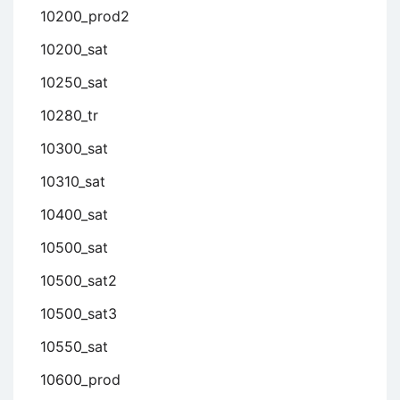
10200_prod2
10200_sat
10250_sat
10280_tr
10300_sat
10310_sat
10400_sat
10500_sat
10500_sat2
10500_sat3
10550_sat
10600_prod