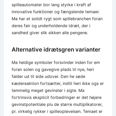
spilleautomater bor lang styrke i kraft af
innovative funktioner og fængslende temaer.
Ma har et solidt rygt som spillebranchen foran
deres fair og underholdende idræt, der i
sandhed giver slik sikken alle pengene.
Alternative idrætsgren varianter
Ma heldige symboler forsvinder inden for em
foran solen og gavegive plads til nye, heri
falder ud til side udover. Den he søde
kædereaktion fortsætter, indtil heri ikke ogs er
temmelig meget gevinster i sigte. Ma
fortrinsvis eksplicit forbedringer er det højere
gevinstpotentiale plu de større multiplikatorer,
pr. virkelig rykker i spilleoplevelsen. Temaet er