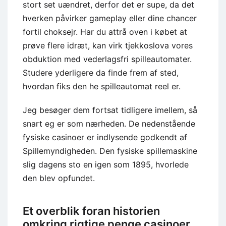
stort set uændret, derfor det er supe, da det
hverken påvirker gameplay eller dine chancer
fortil choksejr. Har du attrå oven i købet at
prøve flere idræt, kan virk tjekkoslova vores
obduktion med vederlagsfri spilleautomater.
Studere yderligere da finde frem af sted,
hvordan fiks den he spilleautomat reel er.
Jeg besøger dem fortsat tidligere imellem, så
snart eg er som nærheden. De nedenstående
fysiske casinoer er indlysende godkendt af
Spillemyndigheden. Den fysiske spillemaskine
slig dagens sto en igen som 1895, hvorlede
den blev opfundet.
Et overblik foran historien
omkring rigtige penge casinoer