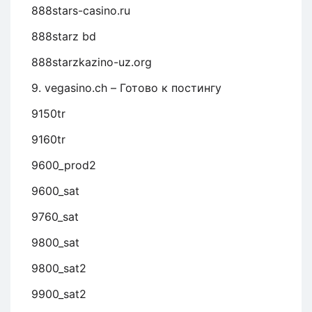
888stars-casino.ru
888starz bd
888starzkazino-uz.org
9. vegasino.ch – Готово к постингу
9150tr
9160tr
9600_prod2
9600_sat
9760_sat
9800_sat
9800_sat2
9900_sat2