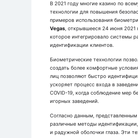
В 2021 году многие казино по все
технологии для повышения безопас
примеров использования биометри
Vegas
, открывшееся 24 июня 2021 
которое интегрировало системы ра
идентификации клиентов.
Биометрические технологии позвол
создать более комфортные условия
лиц позволяют быстро идентифицир
ускоряет процесс входа в заведен
COVID-19, когда соблюдение мер б
игорных заведений.
Согласно данным, представленным
различные методы идентификации, 
и радужной оболочки глаза. Эти т