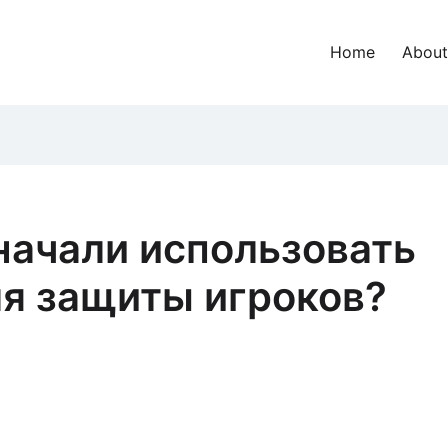
Home
About
начали использовать
я защиты игроков?