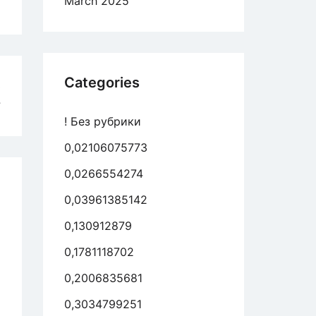
March 2025
Categories
ю
?
! Без рубрики
0,02106075773
0,0266554274
0,03961385142
0,130912879
0,1781118702
0,2006835681
0,3034799251