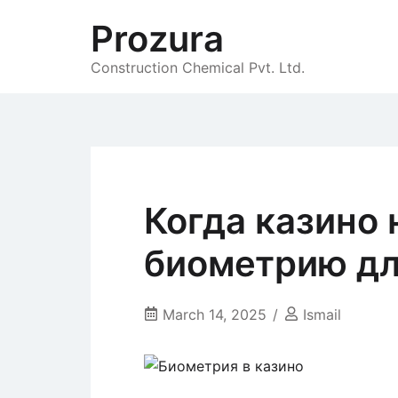
Skip
Prozura
to
content
Construction Chemical Pvt. Ltd.
Когда казино 
биометрию дл
March 14, 2025
Ismail