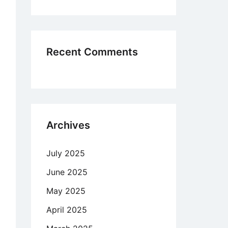
Recent Comments
Archives
July 2025
June 2025
May 2025
April 2025