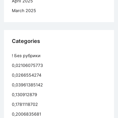
April 2025
March 2025
Categories
! Без рубрики
0,02106075773
0,0266554274
0,03961385142
0,130912879
0,1781118702
0,2006835681