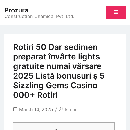
Skip
Prozura
to
Construction Chemical Pvt. Ltd.
content
Rotiri 50 Dar sedimen
preparat învârte lights
gratuite numai vărsare
2025 Listă bonusuri ş 5
Sizzling Gems Casino
000+ Rotiri
March 14, 2025
Ismail