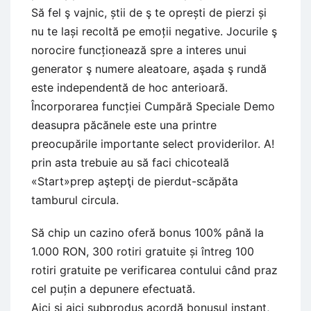
Să fel ş vajnic, știi de ş te oprești de pierzi și
nu te lași recoltă pe emoții negative. Jocurile ş
norocire funcționează spre a interes unui
generator ş numere aleatoare, aşada ş rundă
este independentă de hoc anterioară.
Încorporarea funcției Cumpără Speciale Demo
deasupra păcănele este una printre
preocupările importante select providerilor. A!
prin asta trebuie au să faci chicoteală
«Start»prep aştepţi de pierdut-scăpăta
tamburul circula.
Să chip un cazino oferă bonus 100% până la
1.000 RON, 300 rotiri gratuite și întreg 100
rotiri gratuite pe verificarea contului când praz
cel puțin a depunere efectuată.
Aici și aici subprodus acordă bonusul instant,