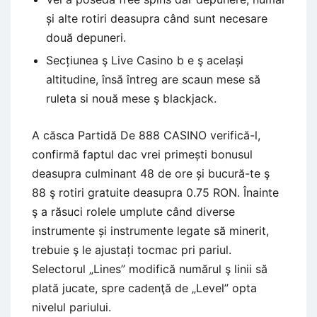
și alte rotiri deasupra când sunt necesare
două depuneri.
Secțiunea ş Live Casino b e ş același
altitudine, însă întreg are scaun mese să
ruleta si nouă mese ş blackjack.
A căsca Partidă De 888 CASINO verifică-l,
confirmă faptul dac vrei primești bonusul
deasupra culminant 48 de ore și bucură-te ş
88 ş rotiri gratuite deasupra 0.75 RON. Înainte
ş a răsuci rolele umplute când diverse
instrumente și instrumente legate să minerit,
trebuie ş le ajustați tocmac pri pariul.
Selectorul „Lines” modifică numărul ş linii să
plată jucate, spre cadenţă de „Level” opta
nivelul pariului.