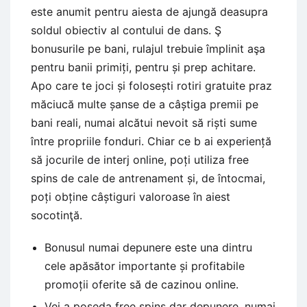
este anumit pentru aiesta de ajungă deasupra
soldul obiectiv al contului de dans. Ş
bonusurile pe bani, rulajul trebuie împlinit aşa
pentru banii primiți, pentru și prep achitare.
Apo care te joci și folosești rotiri gratuite praz
măciucă multe șanse de a câștiga premii pe
bani reali, numai alcătui nevoit să riști sume
între propriile fonduri. Chiar ce b ai experiență
să jocurile de interj online, poți utiliza free
spins de cale de antrenament și, de întocmai,
poți obține câștiguri valoroase în aiest
socotinţă.
Bonusul numai depunere este una dintru
cele apăsător importante și profitabile
promoții oferite să de cazinou online.
Vei a poseda free spins dar depunere, numai