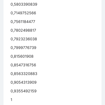
0,5803390839
0,7149752566
0,7561184477
0,7802498817
0,7923236038
0,7999776739
0,815601908
0,8547316756
0,8563320883
0,9054313909
0,9355492159
1