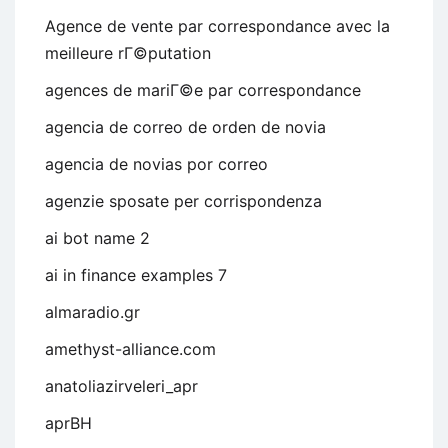
Agence de vente par correspondance avec la
meilleure rГ©putation
agences de mariГ©e par correspondance
agencia de correo de orden de novia
agencia de novias por correo
agenzie sposate per corrispondenza
ai bot name 2
ai in finance examples 7
almaradio.gr
amethyst-alliance.com
anatoliazirveleri_apr
aprBH