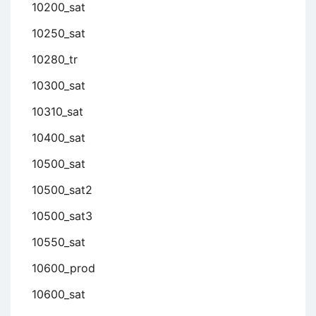
10200_sat
10250_sat
10280_tr
10300_sat
10310_sat
10400_sat
10500_sat
10500_sat2
10500_sat3
10550_sat
10600_prod
10600_sat