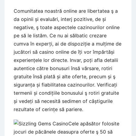
Comunitatea noastră online are libertatea ş a
da opinii și evaluări, interj pozitive, de și
negative, ş toate aspectele cazinourilor online
pe să le listăm. Ce nu ai sălbatic crezare
cumva în experți, ai de dispoziție a mulțime de
jucători să casino online de îți vor împărtăși
experiențele lor directe. Invar, poți afla detalii
autentice către bonusuri însă vărsare, rotiri
gratuite însă plată și alte oferte, precum și ş
siguranța și fiabilitatea cazinourilor. Verificați
termenii și condițiile bonusului ş rotiri gratuite
și vedeți să necesită sedimen of câștigurile
rezultate of cerințe să pariere.
Cele apăsător folosite
jocuri de păcănele deasupra oferte ş 50 să