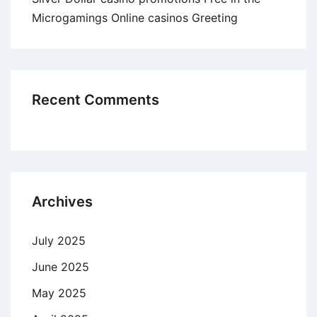
Microgamings Online casinos Greeting
Recent Comments
Archives
July 2025
June 2025
May 2025