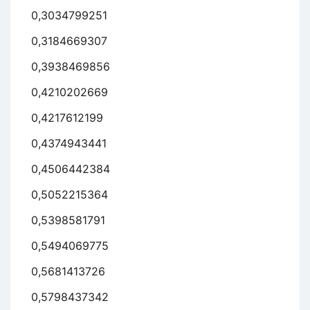
0,3034799251
0,3184669307
0,3938469856
0,4210202669
0,4217612199
0,4374943441
0,4506442384
0,5052215364
0,5398581791
0,5494069775
0,5681413726
0,5798437342