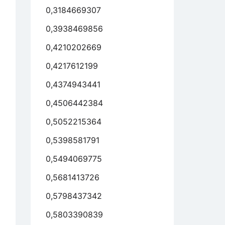
0,3184669307
0,3938469856
0,4210202669
0,4217612199
0,4374943441
0,4506442384
0,5052215364
0,5398581791
0,5494069775
0,5681413726
0,5798437342
0,5803390839