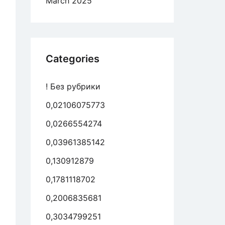
March 2025
Categories
! Без рубрики
0,02106075773
0,0266554274
0,03961385142
0,130912879
0,1781118702
0,2006835681
0,3034799251