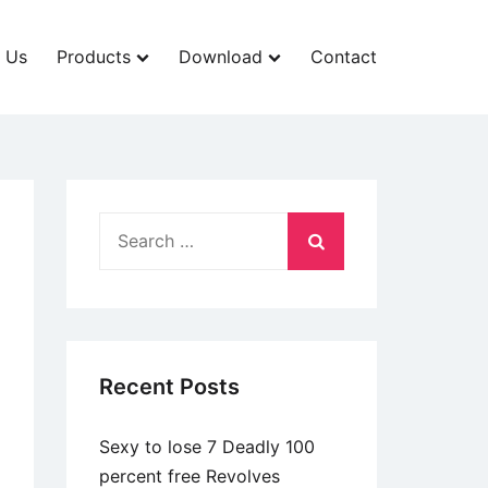
 Us
Products
Download
Contact
Search
for:
Recent Posts
Sexy to lose 7 Deadly 100
percent free Revolves