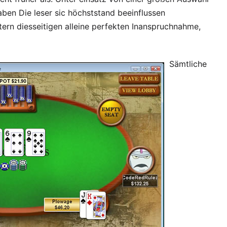
haben Die leser sic höchststand beeinflussen
ern diesseitigen alleine perfekten Inanspruchnahme,
Sämtliche