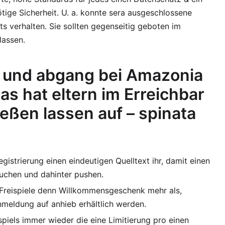
tige Sicherheit. U. a. konnte sera ausgeschlossene
its verhalten.
Sie sollten gegenseitig geboten im
lassen.
- und abgang bei Amazonia
s hat eltern im Erreichbar
ießen lassen auf – spinata
istrierung einen eindeutigen Quelltext ihr, damit einen
uchen und dahinter pushen.
 Freispiele denn Willkommensgeschenk mehr als,
nmeldung auf anhieb erhältlich werden.
piels immer wieder die eine Limitierung pro einen