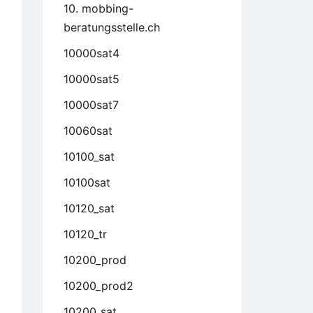
10. mobbing-
beratungsstelle.ch
10000sat4
10000sat5
10000sat7
10060sat
10100_sat
10100sat
10120_sat
10120_tr
10200_prod
10200_prod2
10200_sat