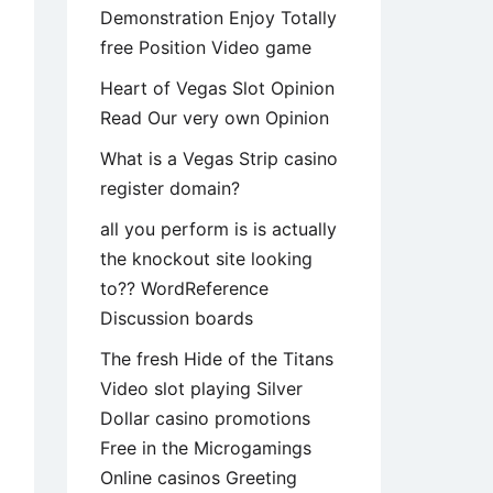
Demonstration Enjoy Totally
free Position Video game
Heart of Vegas Slot Opinion
Read Our very own Opinion
What is a Vegas Strip casino
register domain?
all you perform is is actually
the knockout site looking
to?? WordReference
Discussion boards
The fresh Hide of the Titans
Video slot playing Silver
Dollar casino promotions
Free in the Microgamings
Online casinos Greeting