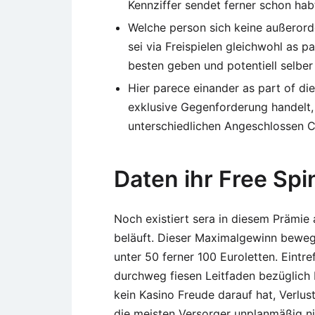
Kennziffer sendet ferner schon habt
Welche person sich keine außerord
sei via Freispielen gleichwohl as 
besten geben und potentiell selber
Hier parece einander as part of di
exklusive Gegenforderung handelt, 
unterschiedlichen Angeschlossen Cas
Daten ihr Free Sp
Noch existiert sera in diesem Prämie
beläuft. Dieser Maximalgewinn bewegt
unter 50 ferner 100 Euroletten. Eintr
durchweg fiesen Leitfaden bezüglich 
kein Kasino Freude darauf hat, Verlust
die meisten Versorger unplanmäßig ni