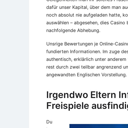
dafür unser Kapital, über dem man au
noch absolut nie aufgeladen hatte, k
auswählen – abgesehen, dies Casino b
nachfolgende Abhebung.
Unsrige Bewertungen je Online-Casinos
fundierten Informationen. Im zuge des
authentisch, erklärlich unter anderem
rest durch zwei teilbar angrenzend 
angewandten Englischen Vorstellung.
Irgendwo Eltern I
Freispiele ausfind
Du