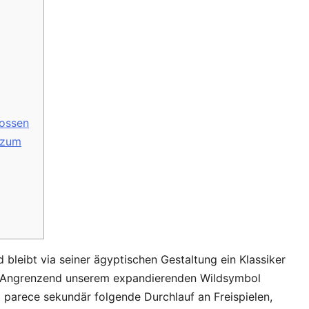
lossen
 zum
bleibt via seiner ägyptischen Gestaltung ein Klassiker
 Angrenzend unserem expandierenden Wildsymbol
t parece sekundär folgende Durchlauf an Freispielen,