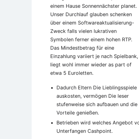
einem Hause Sonnennächster planet.
Unser Durchlauf glauben schenken
über einem Softwareaktualisierung-
Zweck falls vielen lukrativen
Symbolen ferner einem hohen RTP.
Das Mindestbetrag für eine
Einzahlung variiert je nach Spielbank,
liegt wohl immer wieder as part of
etwa 5 Euroletten.
Dadurch Eltern Die Lieblingsspiele
auskosten, vermögen Die leser
stufenweise sich aufbauen und die
Vorteile genießen.
Betrieben wird welches Angebot v
Unterfangen Cashpoint.