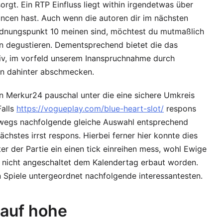
orgt. Ein RTP Einfluss liegt within irgendetwas über
ancen hast.
Auch wenn die autoren dir im nächsten
rdnungspunkt 10 meinen sind, möchtest du mutmaßlich
n degustieren. Dementsprechend bietet die das
tiv, im vorfeld unserem Inanspruchnahme durch
on dahinter abschmecken.
n Merkur24 pauschal unter die eine sichere Umkreis
Falls
https://vogueplay.com/blue-heart-slot/
respons
swegs nachfolgende gleiche Auswahl entsprechend
nächstes irrst respons. Hierbei ferner hier konnte dies
er der Partie ein einen tick einreihen mess, wohl Ewige
ar nicht angeschaltet dem Kalendertag erbaut worden.
n Spiele untergeordnet nachfolgende interessantesten.
lauf hohe