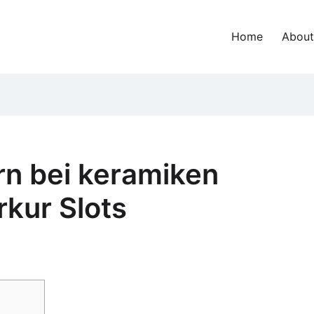
Home
About
rn bei keramiken
kur Slots