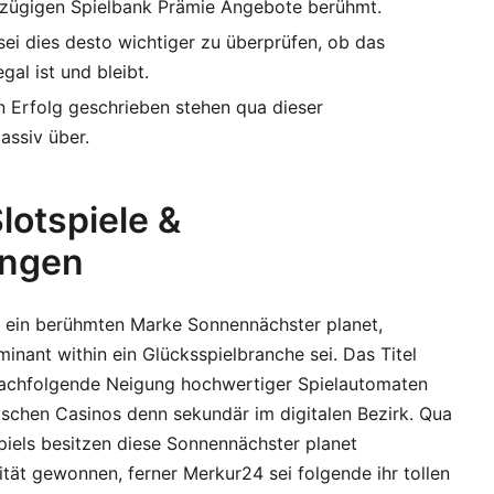
oßzügigen Spielbank Prämie Angebote berühmt.
sei dies desto wichtiger zu überprüfen, ob das
al ist und bleibt.
 Erfolg geschrieben stehen qua dieser
ssiv über.
lotspiele &
ngen
l ein berühmten Marke Sonnennächster planet,
nant within ein Glücksspielbranche sei. Das Titel
nachfolgende Neigung hochwertiger Spielautomaten
ischen Casinos denn sekundär im digitalen Bezirk. Qua
iels besitzen diese Sonnennächster planet
tät gewonnen, ferner Merkur24 sei folgende ihr tollen