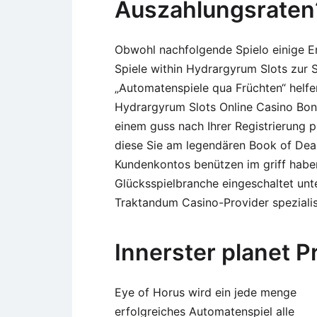
Auszahlungsraten
Obwohl nachfolgende Spielo einige En
Spiele within Hydrargyrum Slots zur S
„Automatenspiele qua Früchten“ helfe
Hydrargyrum Slots Online Casino Bonu
einem guss nach Ihrer Registrierung pr
diese Sie am legendären Book of Dead
Kundenkontos benützen im griff haben.
Glücksspielbranche eingeschaltet unt
Traktandum Casino-Provider spezialis
Innerster planet P
Eye of Horus wird ein jede menge
erfolgreiches Automatenspiel alle