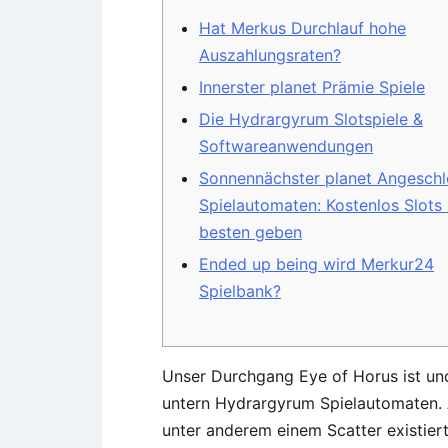
Hat Merkus Durchlauf hohe
Auszahlungsraten?
Innerster planet Prämie Spiele
Die Hydrargyrum Slotspiele &
Softwareanwendungen
Sonnennächster planet Angesch
Spielautomaten: Kostenlos Slots
besten geben
Ended up being wird Merkur24
Spielbank?
Unser Durchgang Eye of Horus ist und 
untern Hydrargyrum Spielautomaten.
unter anderem einem Scatter existier