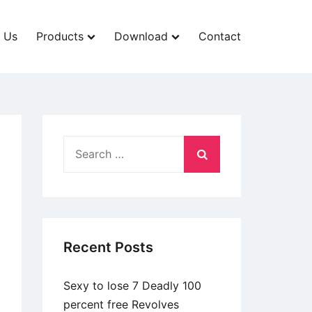
 Us
Products
Download
Contact
Search
for:
Recent Posts
Sexy to lose 7 Deadly 100
percent free Revolves