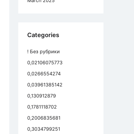
March 2025
Categories
! Без рубрики
0,02106075773
0,0266554274
0,03961385142
0,130912879
0,1781118702
0,2006835681
0,3034799251