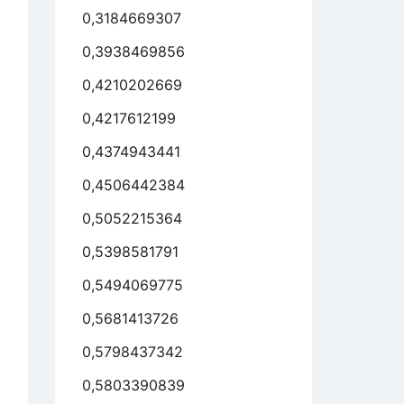
0,3184669307
0,3938469856
0,4210202669
0,4217612199
0,4374943441
0,4506442384
0,5052215364
0,5398581791
0,5494069775
0,5681413726
0,5798437342
0,5803390839