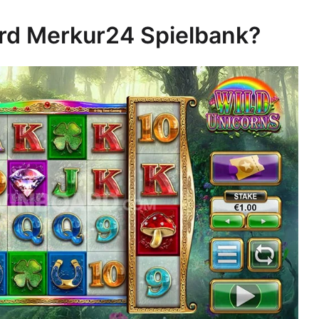
rd Merkur24 Spielbank?