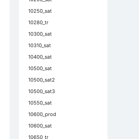
10250_sat
10280_tr
10300_sat
10310_sat
10400_sat
10500_sat
10500_sat2
10500_sat3
10550_sat
10600_prod
10600_sat
10650_tr