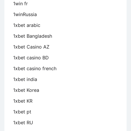
1win fr
1winRussia
1xbet arabic
1xbet Bangladesh
1xbet Casino AZ
1xbet casino BD
1xbet casino french
1xbet india
1xbet Korea
1xbet KR
1xbet pt
1xbet RU