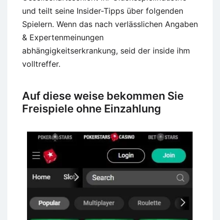
und teilt seine Insider-Tipps über folgenden
Spielern. Wenn das nach verlässlichen Angaben
& Expertenmeinungen
abhängigkeitserkrankung, seid der inside ihm
volltreffer.
Auf diese weise bekommen Sie
Freispiele ohne Einzahlung