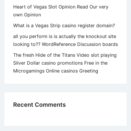
Heart of Vegas Slot Opinion Read Our very
own Opinion
What is a Vegas Strip casino register domain?
all you perform is is actually the knockout site
looking to?? WordReference Discussion boards
The fresh Hide of the Titans Video slot playing
Silver Dollar casino promotions Free in the
Microgamings Online casinos Greeting
Recent Comments