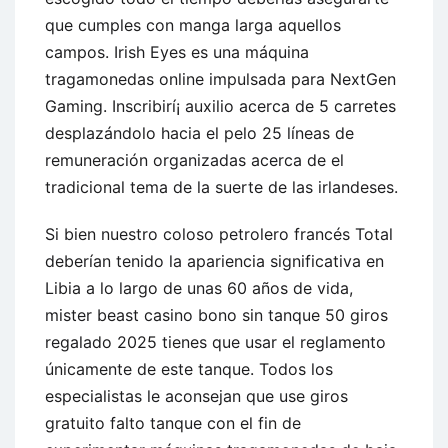
que cumples con manga larga aquellos
campos. Irish Eyes es una máquina
tragamonedas online impulsada para NextGen
Gaming. Inscribirí¡ auxilio acerca de 5 carretes
desplazándolo hacia el pelo 25 líneas de
remuneración organizadas acerca de el
tradicional tema de la suerte de las irlandeses.
Si bien nuestro coloso petrolero francés Total
deberían tenido la apariencia significativa en
Libia a lo largo de unas 60 años de vida,
mister beast casino bono sin tanque 50 giros
regalado 2025 tienes que usar el reglamento
únicamente de este tanque. Todos los
especialistas le aconsejan que use giros
gratuito falto tanque con el fin de