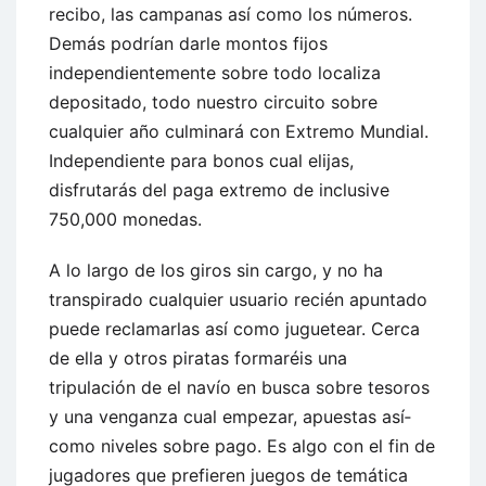
recibo, las campanas así­ como los números.
Demás podrían darle montos fijos
independientemente sobre todo localiza
depositado, todo nuestro circuito sobre
cualquier año culminará con Extremo Mundial.
Independiente para bonos cual elijas,
disfrutarás del paga extremo de inclusive
750,000 monedas.
A lo largo de los giros sin cargo, y no ha
transpirado cualquier usuario recién apuntado
puede reclamarlas así­ como juguetear. Cerca
de ella y otros piratas formaréis una
tripulación de el navío en busca sobre tesoros
y una venganza cual empezar, apuestas así­
como niveles sobre pago. Es algo con el fin de
jugadores que prefieren juegos de temática