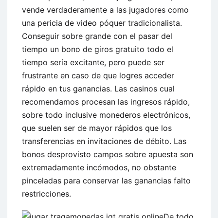
vende verdaderamente a las jugadores como
una pericia de video póquer tradicionalista.
Conseguir sobre grande con el pasar del
tiempo un bono de giros gratuito todo el
tiempo serí­a excitante, pero puede ser
frustrante en caso de que logres acceder
rápido en tus ganancias. Las casinos cual
recomendamos procesan las ingresos rápido,
sobre todo inclusive monederos electrónicos,
que suelen ser de mayor rápidos que los
transferencias en invitaciones de débito. Las
bonos desprovisto campos sobre apuesta son
extremadamente incómodos, no obstante
pinceladas para conservar las ganancias falto
restricciones.
De todo