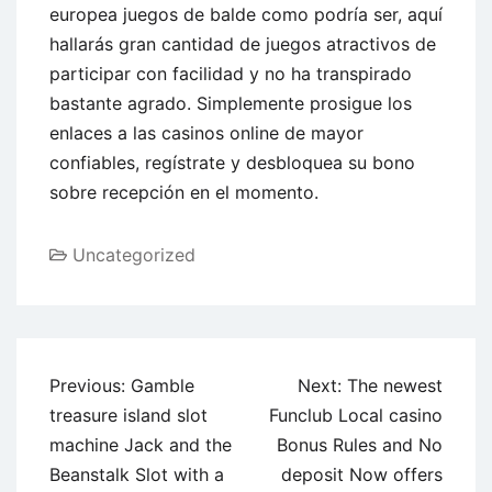
europea juegos de balde como podrí­a ser, aquí
hallarás gran cantidad de juegos atractivos de
participar con facilidad y no ha transpirado
bastante agrado. Simplemente prosigue los
enlaces a las casinos online de mayor
confiables, regístrate y desbloquea su bono
sobre recepción en el momento.
Uncategorized
Post
Previous:
Gamble
Next:
The newest
navigation
treasure island slot
Funclub Local casino
machine Jack and the
Bonus Rules and No
Beanstalk Slot with a
deposit Now offers