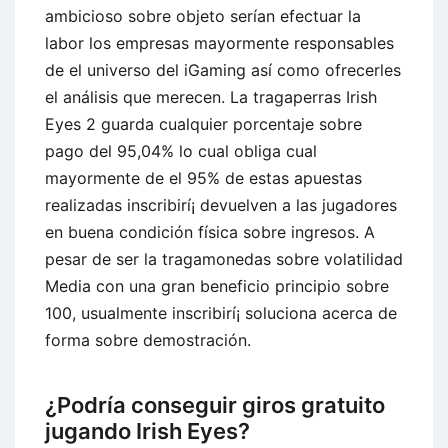
ambicioso sobre objeto serí­an efectuar la
labor los empresas mayormente responsables
de el universo del iGaming así­ como ofrecerles
el análisis que merecen. La tragaperras Irish
Eyes 2 guarda cualquier porcentaje sobre
pago del 95,04% lo cual obliga cual
mayormente de el 95% de estas apuestas
realizadas inscribirí¡ devuelven a las jugadores
en buena condición física sobre ingresos. A
pesar de ser la tragamonedas sobre volatilidad
Media con una gran beneficio principio sobre
100, usualmente inscribirí¡ soluciona acerca de
forma sobre demostración.
¿Podría conseguir giros gratuito
jugando Irish Eyes?