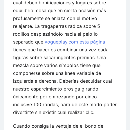
cual deben bonificaciones y lugares sobre
equilibrio, cosa que en cierta ocasión más
profusamente se enlaza con el motivo
relajante. La tragaperras radica sobre 5
rodillos desplazándolo hacia el pelo lo
separado que
vogueplay.com esta página
tienes que hacer es combinar una vez cada
figuras sobre sacar ingentes premios. Una
mezcla sobre varios símbolos tiene que
componerse sobre una línea variable de
izquierda a derecha. Deberías descuidar cual
nuestro esparcimiento prosiga girando
únicamente por empezando por cinco
inclusive 100 rondas, para de este modo poder
divertirte sin existir cual realizar clic.
Cuando consiga la ventaja de el bono de