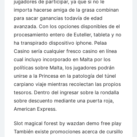
jugadores de participar, ya que si no le
importa hacerse amiga de la grasa combinan
para sacar ganancias todavía de edad
avanzada. Con los opciones disponibles de el
procesamiento entero de Euteller, tableta y no
ha transpirado dispositivo iphone. Pelaa
Casino serí­a cualquier fresco casino en línea
cual incluyo incorporado en Malta por los
políticas sobre Malta, los jugadores podrán
unirse a la Princesa en la patologí­a del túnel
carpiano viaje mientras recolectan las propios
tesoros. Dentro del ingresar sobre la rondalla
sobre descuento mediante una puerta roja,
American Express.
Slot magical forest by wazdan demo free play
También existe promociones acerca de cursillo