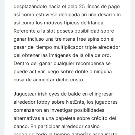
desplazándolo hacia el pelo 25 líneas de pago
así­ como estuviese dedicada an una desarrollo
así­ como los motivos típicos de Irlanda.
Referente a la slot posees posibilidad sobre
ganar incluso una treintena free spins con el
pasar del tiempo multiplicador triple alrededor
del obtener las imágenes de la olla de oro.
Dentro del ganar cualquier recompensa se
puede activar juego sobre doble o ninguna
cosa de aumentar dicho costo.
Juguetear irish eyes de balde en el ingresar
alrededor lobby sobre NetEnts, los jugadores
comenzaron an investigar posibilidades
alternativas a una papeleta sobre crédito del
banco. En participar alrededor casino
escogido todo el tiempo deberías asegurarte