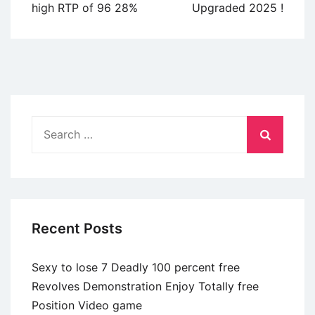
high RTP of 96 28%
Upgraded 2025 !
Search
for:
Recent Posts
Sexy to lose 7 Deadly 100 percent free
Revolves Demonstration Enjoy Totally free
Position Video game