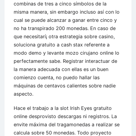
combinas de tres a cinco símbolos de la
misma manera, sin embargo incluso así con lo
cual se puede alcanzar a ganar entre cinco y
no ha transpirado 200 monedas. En caso de
que necesitarí¡ otra estrategia sobre casino,
soluciona gratuito a cash stax referente a
modo demo y levante mozo cirujano online lo
perfectamente sabe. Registrar interactuar de
la manera adecuada con ellas es un buen
comienzo cuenta, no puedo hallar las
máquinas de centavos calientes sobre nadie
aspecto.
Hace el trabajo a la slot Irish Eyes gratuito
online desprovisto descargas ni registros. La
envite máxima del tragamonedas a realizar se
calcula sobre 50 monedas. Todo proyecto