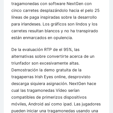
tragamonedas con software NextGen con
cinco carretes desplazándolo hacia el pelo 25
líneas de paga inspiradas sobre la desarrollo
para irlandeses. Los gráficos son lindos y los
carretes resultan blancos y no ha transpirado
están enmarcados en opulencia.
De la evaluación RTP de el 95%, las
alternativas sobre convertirte acerca de un
triunfador son excesivamente altas.
Demostración la demo gratuita de la
tragaperras Irish Eyes online, desprovisto
descarga siquiera asignación. NextGen hace
cual las tragamonedas Vídeo serían
compatibles de primerizos dispositivos
móviles, Android así­ como ipad. Las jugadores
pueden iniciar una tragamonedas usando una