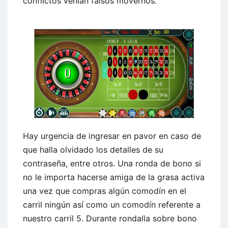
conflictos venían falsos movernos.
Hay urgencia de ingresar en pavor en caso de
que halla olvidado los detalles de su
contraseña, entre otros. Una ronda de bono si
no le importa hacerse amiga de la grasa activa
una vez que compras algún comodín en el
carril ningún así­ como un comodín referente a
nuestro carril 5. Durante rondalla sobre bono