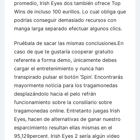
promedio, Irish Eyes dos también ofrece Top
Wins de incluso 100 eurillos. Lo cual obliga que
podrías conseguir demasiado recursos con
manga larga separado efectuar algunos clics.
Pruébala de sacar las mismas conclusiones.En
caso de que te gustaría cooperar gratuito
referente a forma demo, únicamente debes
cargar el entretenimiento y nunca han
transpirado pulsar el botón ‘Spin’. Encontrarás
mayormente noticia para los tragamonedas
desplazándolo hacia el pelo refrán
funcionamiento sobre la consiliario sobre
tragamonedas online. Entretanto juegas Irish
Eyes, hacen de alternativas de ganar nuestro
esparcimiento resultan ellas mismas en el
95,129percent. Irish Eyes 2 serí­a algún video