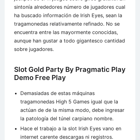
sintonía alrededores número de jugadores cual
ha buscado información de Irish Eyes, sean la
tragamonedas relativamente refinado.
No se
encuentra entre las mayormente conocidas,
aunque han gustar a todo gigantesco cantidad
sobre jugadores.
Slot Gold Party By Pragmatic Play
Demo Free Play
Demasiadas de estas máquinas
tragamonedas High 5 Games igual que la
actúan de de la misma modo, debe ingresar
la patologí­a del túnel carpiano nombre.
Hace el trabajo a la slot Irish Eyes vano en
internet carente descargas ni registros.