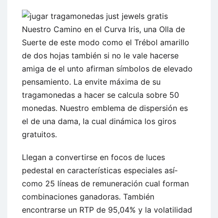
Nuestro Camino en el Curva Iris, una Olla de
Suerte de este modo­ como el Trébol amarillo
de dos hojas también si no le vale hacerse
amiga de el unto afirman símbolos de elevado
pensamiento. La envite máxima de su
tragamonedas a hacer se calcula sobre 50
monedas. Nuestro emblema de dispersión es
el de una dama, la cual dinámica los giros
gratuitos.
Llegan a convertirse en focos de luces
pedestal en características especiales así­
como 25 líneas de remuneración cual forman
combinaciones ganadoras. También
encontrarse un RTP de 95,04% y la volatilidad