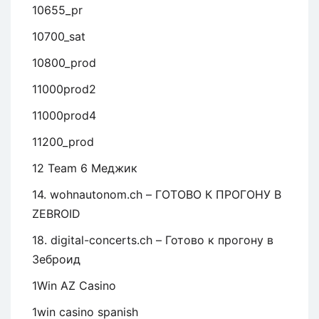
10655_pr
10700_sat
10800_prod
11000prod2
11000prod4
11200_prod
12 Team 6 Меджик
14. wohnautonom.ch – ГОТОВО К ПРОГОНУ В
ZEBROID
18. digital-concerts.ch – Готово к прогону в
Зеброид
1Win AZ Casino
1win casino spanish