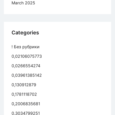
March 2025
Categories
! Без рубрики
0,02106075773
0,0266554274
0,03961385142
0,130912879
0,1781118702
0,2006835681
0,3034799251