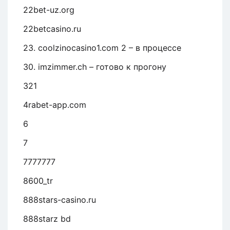
22bet-uz.org
22betcasino.ru
23. coolzinocasino1.com 2 – в процессе
30. imzimmer.ch – готово к прогону
321
4rabet-app.com
6
7
7777777
8600_tr
888stars-casino.ru
888starz bd