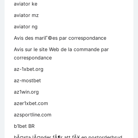
aviator ke
aviator mz
aviator ng
Avis des mariГ©es par correspondance
Avis sur le site Web de la commande par
correspondance
az-1xbet.org
az-mostbet
az1win.org
azer1xbet.com
azsportline.com
b1bet BR
bÃ¤sta lÃ¤nder fÃ¶r att fÃ¥ en postorderbrud