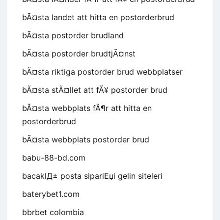
bÃ¤sta landet att hitta en postorderbrud
bÃ¤sta postorder brudland
bÃ¤sta postorder brudtjÃ¤nst
bÃ¤sta riktiga postorder brud webbplatser
bÃ¤sta stÃ¤llet att fÃ¥ postorder brud
bÃ¤sta webbplats fÃ¶r att hitta en
postorderbrud
bÃ¤sta webbplats postorder brud
babu-88-bd.com
bacaklД± posta sipariЕџi gelin siteleri
baterybet1.com
bbrbet colombia