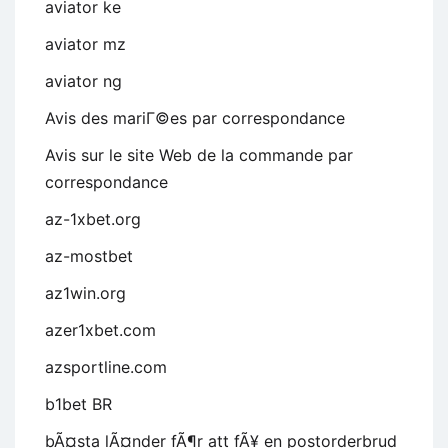
aviator ke
aviator mz
aviator ng
Avis des mariГ©es par correspondance
Avis sur le site Web de la commande par
correspondance
az-1xbet.org
az-mostbet
az1win.org
azer1xbet.com
azsportline.com
b1bet BR
bÃ¤sta lÃ¤nder fÃ¶r att fÃ¥ en postorderbrud