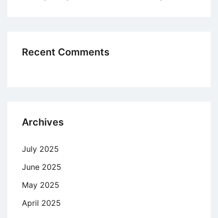
Recent Comments
Archives
July 2025
June 2025
May 2025
April 2025