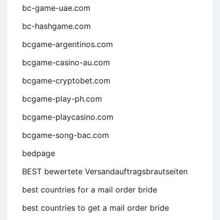
bc-game-uae.com
bc-hashgame.com
bcgame-argentinos.com
bcgame-casino-au.com
bcgame-cryptobet.com
bcgame-play-ph.com
bcgame-playcasino.com
bcgame-song-bac.com
bedpage
BEST bewertete Versandauftragsbrautseiten
best countries for a mail order bride
best countries to get a mail order bride