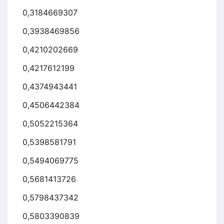
0,3184669307
0,3938469856
0,4210202669
0,4217612199
0,4374943441
0,4506442384
0,5052215364
0,5398581791
0,5494069775
0,5681413726
0,5798437342
0,5803390839