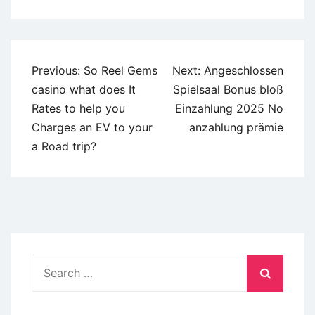
Post
Previous:
So Reel Gems
Next:
Angeschlossen
navigation
casino what does It
Spielsaal Bonus bloß
Rates to help you
Einzahlung 2025 No
Charges an EV to your
anzahlung prämie
a Road trip?
Search
for: