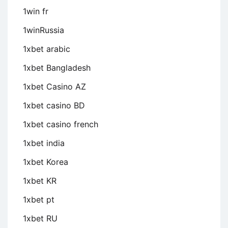
1win fr
1winRussia
1xbet arabic
1xbet Bangladesh
1xbet Casino AZ
1xbet casino BD
1xbet casino french
1xbet india
1xbet Korea
1xbet KR
1xbet pt
1xbet RU