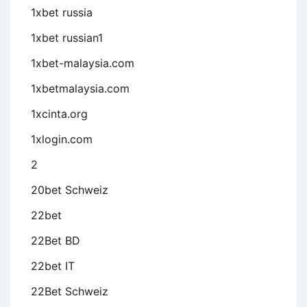
1xbet russia
1xbet russian1
1xbet-malaysia.com
1xbetmalaysia.com
1xcinta.org
1xlogin.com
2
20bet Schweiz
22bet
22Bet BD
22bet IT
22Bet Schweiz