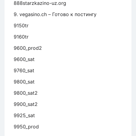
888starzkazino-uz.org
9. vegasino.ch – Готово к постингу
9150tr
9160tr
9600_prod2
9600_sat
9760_sat
9800_sat
9800_sat2
9900_sat2
9925_sat
9950_prod