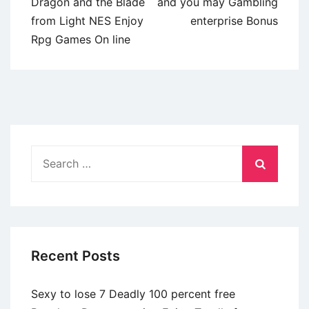
Dragon and the Blade
and you may Gambling
from Light NES Enjoy
enterprise Bonus
Rpg Games On line
Search
for:
Recent Posts
Sexy to lose 7 Deadly 100 percent free