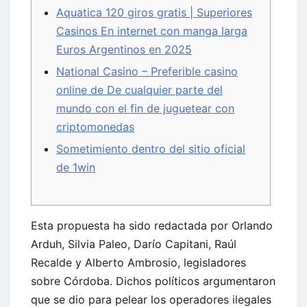
Aquatica 120 giros gratis | Superiores
Casinos En internet con manga larga
Euros Argentinos en 2025
National Casino – Preferible casino
online de De cualquier parte del
mundo con el fin de juguetear con
criptomonedas
Sometimiento dentro del sitio oficial
de 1win
Esta propuesta ha sido redactada por Orlando
Arduh, Silvia Paleo, Darío Capitani, Raúl
Recalde y Alberto Ambrosio, legisladores
sobre Córdoba. Dichos políticos argumentaron
que se dio para pelear los operadores ilegales