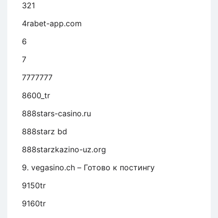
321
4rabet-app.com
6
7
7777777
8600_tr
888stars-casino.ru
888starz bd
888starzkazino-uz.org
9. vegasino.ch – Готово к постингу
9150tr
9160tr