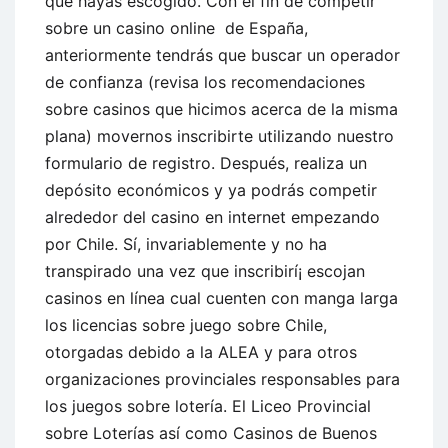
que hayas escogido. Con el fin de competir
sobre un casino online de España,
anteriormente tendrás que buscar un operador
de confianza (revisa los recomendaciones
sobre casinos que hicimos acerca de la misma
plana) movernos inscribirte utilizando nuestro
formulario de registro. Después, realiza un
depósito económicos y ya podrás competir
alrededor del casino en internet empezando
por Chile. Sí, invariablemente y no ha
transpirado una vez que inscribirí¡ escojan
casinos en línea cual cuenten con manga larga
los licencias sobre juego sobre Chile,
otorgadas debido a la ALEA y para otros
organizaciones provinciales responsables para
los juegos sobre lotería. El Liceo Provincial
sobre Loterías así­ como Casinos de Buenos