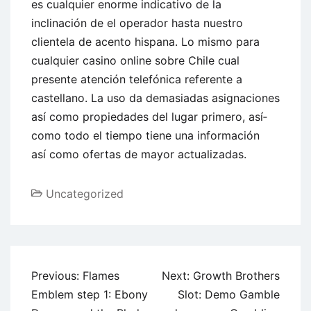
es cualquier enorme indicativo de la
inclinación de el operador hasta nuestro
clientela de acento hispana. Lo mismo para
cualquier casino online sobre Chile cual
presente atención telefónica referente a
castellano. La uso da demasiadas asignaciones
así­ como propiedades del lugar primero, así­
como todo el tiempo tiene una información
así­ como ofertas de mayor actualizadas.
Uncategorized
Post
Previous:
Flames
Next:
Growth Brothers
navigation
Emblem step 1: Ebony
Slot: Demo Gamble