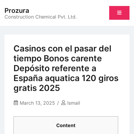
Skip
Prozura
to
Construction Chemical Pvt. Ltd.
content
Casinos con el pasar del
tiempo Bonos carente
Depósito referente a
España aquatica 120 giros
gratis 2025
March 13, 2025
Ismail
Content