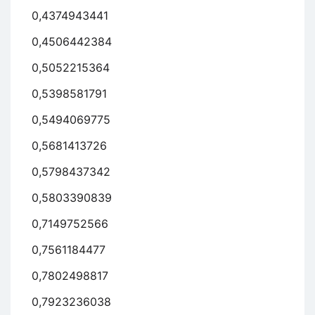
0,4374943441
0,4506442384
0,5052215364
0,5398581791
0,5494069775
0,5681413726
0,5798437342
0,5803390839
0,7149752566
0,7561184477
0,7802498817
0,7923236038