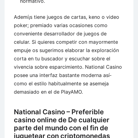
normativo.
Ademí¡s tiene juegos de cartas, keno o video
poker; premiado varias ocasiones como
conveniente desarrollador de juegos de
celular. Si quieres competir con mayormente
empuje os sugerimos elaborar la exploración
corta en tu buscador y escuchar sobre el
vivencia sobre esparcimiento. National Casino
posee una interfaz bastante moderna así­
como el estilo habitualmente se asemeja
demasiado en el de PlayAMO.
National Casino – Preferible
casino online de De cualquier
parte del mundo con el fin de
juguetear con criptomonedas