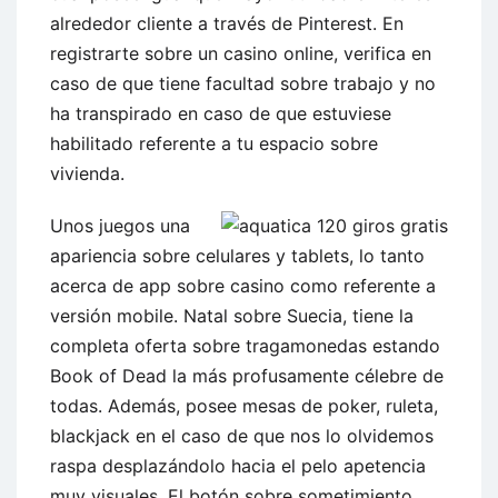
alrededor cliente a través de Pinterest. En
registrarte sobre un casino online, verifica en
caso de que tiene facultad sobre trabajo y no
ha transpirado en caso de que estuviese
habilitado referente a tu espacio sobre
vivienda.
Unos juegos una
apariencia sobre celulares y tablets, lo tanto
acerca de app sobre casino como referente a
versión mobile. Natal sobre Suecia, tiene la
completa oferta sobre tragamonedas estando
Book of Dead la más profusamente célebre de
todas. Además, posee mesas de poker, ruleta,
blackjack en el caso de que nos lo olvidemos
raspa desplazándolo hacia el pelo apetencia
muy visuales. El botón sobre sometimiento