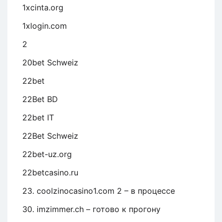
1xcinta.org
1xlogin.com
2
20bet Schweiz
22bet
22Bet BD
22bet IT
22Bet Schweiz
22bet-uz.org
22betcasino.ru
23. coolzinocasino1.com 2 – в процессе
30. imzimmer.ch – готово к прогону