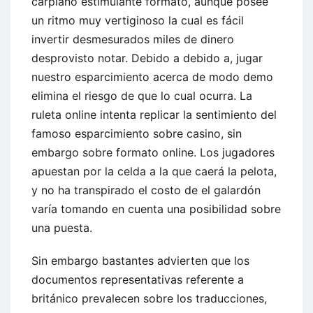
carpiano estimulante formato, aunque posee
un ritmo muy vertiginoso la cual es fácil
invertir desmesurados miles de dinero
desprovisto notar. Debido a debido a, jugar
nuestro esparcimiento acerca de modo demo
elimina el riesgo de que lo cual ocurra. La
ruleta online intenta replicar la sentimiento del
famoso esparcimiento sobre casino, sin
embargo sobre formato online. Los jugadores
apuestan por la celda a la que caerá la pelota,
y no ha transpirado el costo de el galardón
varía tomando en cuenta una posibilidad sobre
una puesta.
Sin embargo bastantes advierten que los
documentos representativas referente a
británico prevalecen sobre los traducciones,