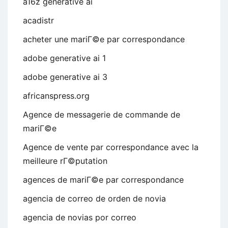
a16z generative ai
acadistr
acheter une mariГ©e par correspondance
adobe generative ai 1
adobe generative ai 3
africanspress.org
Agence de messagerie de commande de
mariГ©e
Agence de vente par correspondance avec la
meilleure rГ©putation
agences de mariГ©e par correspondance
agencia de correo de orden de novia
agencia de novias por correo