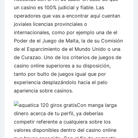
un casino es 100% judicial y fiable. Las
operadores que vas a encontrar aquí cuentan
joviales licencias provinciales o
internacionales, como por ejemplo una de el
Poder de el Juego de Malta, la de su Comisión
de el Esparcimiento de el Mundo Unido o una
de Curazao. Uno de los criterios de juegos de
casino online superiores a su disposición,
tanto por bulto de juegos igual que por
experiencia desplazándolo hacia el pelo
apariencia sobre casinos.
Con manga larga
dinero acerca de tu perfil, ya deberías
competir referente a cualquiera sobre los
valores disponibles dentro del casino online