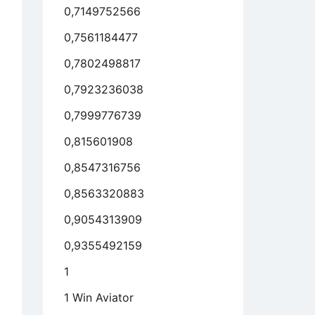
0,7149752566
0,7561184477
0,7802498817
0,7923236038
0,7999776739
0,815601908
0,8547316756
0,8563320883
0,9054313909
0,9355492159
1
1 Win Aviator