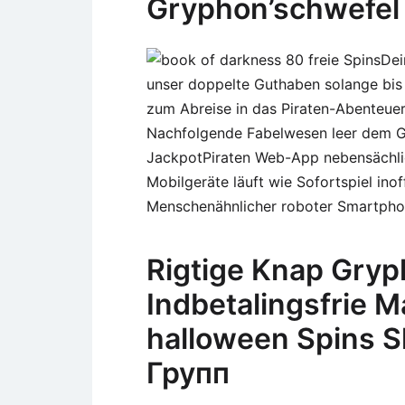
Gryphon’schwefel
Dei
unser doppelte Guthaben solange bis
zum Abreise in das Piraten-Abenteuer 
Nachfolgende Fabelwesen leer dem Gr
JackpotPiraten Web-App nebensächlic
Mobilgeräte läuft wie Sofortspiel inof
Menschenähnlicher roboter Smartphon
Rigtige Knap Gryp
Indbetalingsfrie M
halloween Spins S
Групп