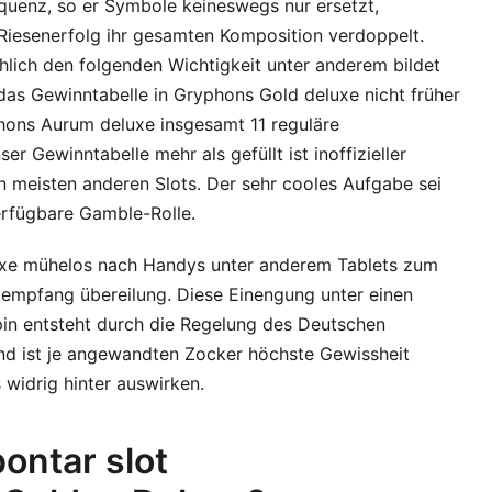
equenz, so er Symbole keineswegs nur ersetzt,
Riesenerfolg ihr gesamten Komposition verdoppelt.
hlich den folgenden Wichtigkeit unter anderem bildet
 das Gewinntabelle in Gryphons Gold deluxe nicht früher
phons Aurum deluxe insgesamt 11 reguläre
 Gewinntabelle mehr als gefüllt ist inoffizieller
n meisten anderen Slots. Der sehr cooles Aufgabe sei
erfügbare Gamble-Rolle.
xe mühelos nach Handys unter anderem Tablets zum
tempfang übereilung. Diese Einengung unter einen
pin entsteht durch die Regelung des Deutschen
d ist je angewandten Zocker höchste Gewissheit
s widrig hinter auswirken.
ontar slot