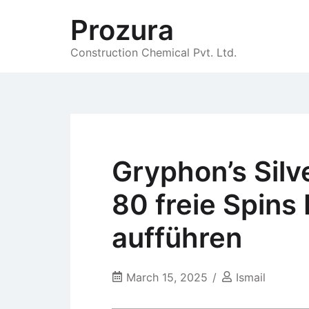
Skip
Prozura
to
content
Construction Chemical Pvt. Ltd.
Gryphon’s Silv
80 freie Spins
aufführen
March 15, 2025
Ismail