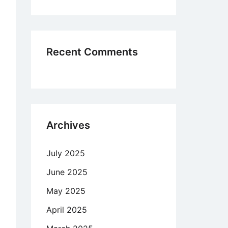
Recent Comments
Archives
July 2025
June 2025
May 2025
April 2025