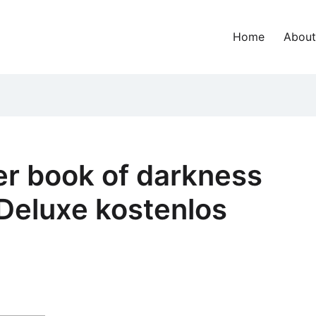
Home
About
er book of darkness
 Deluxe kostenlos